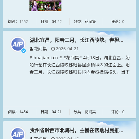
阅读：1252
日期：04-22
分类：花间集
评论：0
湖北宜昌，阳春三月，长江西陵峡。春橙挂满枝头
花间集
2026-04-21
# huajianji.cn # #花间集# 4月18日，湖北宜昌，船
舶行驶在长江西陵峡秭归县屈原镇境内的江面上。阳
春三月，长江西陵峡秭归县境内春橙挂满枝头，当下
正值收获季节，橙花飘溢浓浓香气，青山碧水，花果
同枝，一...
阅读：1454
日期：04-21
分类：花间集
评论：0
贵州省黔西市北海村，主播在帮助村民推广销售樱
花间集
2026-04-16