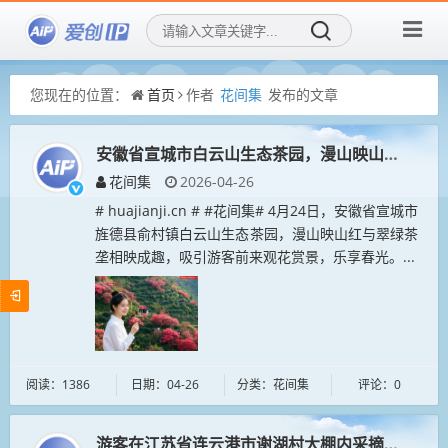
您现在的位置：
首页
作者
花间集
发布的文章
安徽省宣城市白云山生态茶园，漫山映山红与翠绿
花间集
2026-04-26
# huajianji.cn # #花间集# 4月24日，安徽省宣城市
旌德县俞村镇白云山生态茶园，漫山映山红与翠绿茶
垄相映成趣，吸引游客前来观花赏景，乐享春光。...
阅读：1386
日期：04-26
分类：花间集
评论：0
游客在江苏省连云港市谢湖村大棚内采摘樱桃