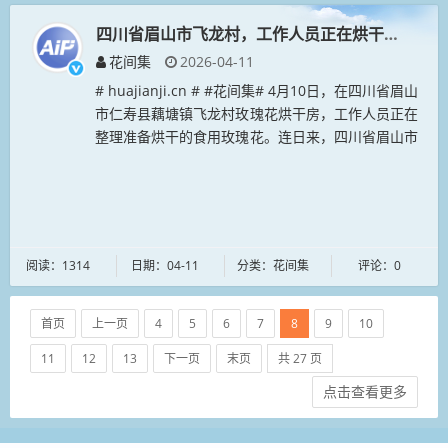
四川省眉山市飞龙村，工作人员正在烘干食用玫瑰
花间集
2026-04-11
# huajianji.cn # #花间集# 4月10日，在四川省眉山
市仁寿县藕塘镇飞龙村玫瑰花烘干房，工作人员正在
整理准备烘干的食用玫瑰花。连日来，四川省眉山市
仁寿县藕塘镇的800亩食用玫瑰花进入采收季，村民
们正忙...
阅读：1314
日期：04-11
分类：花间集
评论：0
首页
上一页
4
5
6
7
8
9
10
11
12
13
下一页
末页
共 27 页
点击查看更多