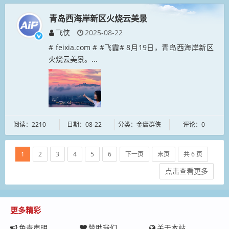
青岛西海岸新区火烧云美景
飞侠
2025-08-22
# feixia.com # #飞霞# 8月19日，青岛西海岸新区
火烧云美景。...
阅读：2210
日期：08-22
分类：金庸群侠
评论：0
1
2
3
4
5
6
下一页
末页
共 6 页
点击查看更多
更多精彩
免责声明
赞助我们
关于本站