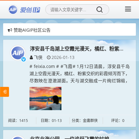
赞助AIGIP社区公告
爱创IP社区，用AI再创造传统IP！
爱创IP社区，招募社区新成员！
淳安县千岛湖上空霞光漫天，橘红、粉紫交织
飞侠
2026-01-13
# feixia.com # #飞霞# 1月12日清晨，淳安县千岛
湖上空霞光漫天，橘红、粉紫交织的彩霞倾泻而下，
尽数映在澄澈湖面。天与湖交融成一片绚烂锦缎，
“天湖一色”的绝美景致如梦似幻，引得早起市民纷纷
驻足，举起手...
阅读：1415
日期：01-13
分类：金庸群侠
评论：0