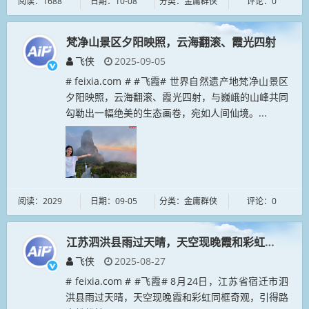
阅读：1688
日期：10-08
分类：金庸群侠
评论：0
梵净山景区夕阳映照，云海翻滚、霞光四射
飞侠
2025-09-05
# feixia.com # #飞霞# 世界自然遗产地梵净山景区
夕阳映照，云海翻滚、霞光四射，与巍峨的山峰共同
勾勒出一幅绝美的生态画卷，宛如人间仙境。...
阅读：2029
日期：09-05
分类：金庸群侠
评论：0
江苏泗洪县雨过天晴，天空现晚霞和彩虹同框奇观
飞侠
2025-08-27
# feixia.com # #飞霞# 8月24日，江苏省宿迁市泗
洪县雨过天晴，天空现晚霞和彩虹同框奇观，引得路