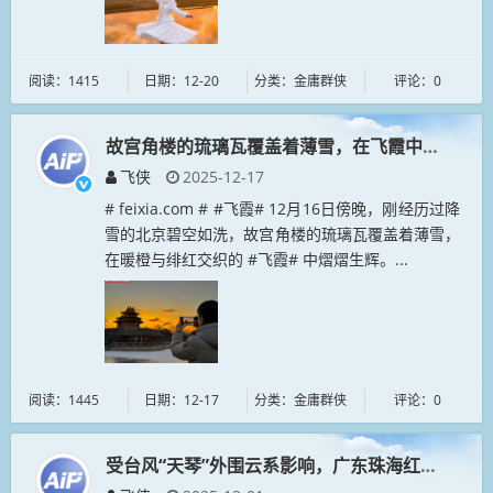
阅读：1415
日期：12-20
分类：金庸群侠
评论：0
故宫角楼的琉璃瓦覆盖着薄雪，在飞霞中熠熠生辉
飞侠
2025-12-17
# feixia.com # #飞霞# 12月16日傍晚，刚经历过降
雪的北京碧空如洗，故宫角楼的琉璃瓦覆盖着薄雪，
在暖橙与绯红交织的 #飞霞# 中熠熠生辉。...
阅读：1445
日期：12-17
分类：金庸群侠
评论：0
受台风“天琴”外围云系影响，广东珠海红霞满天