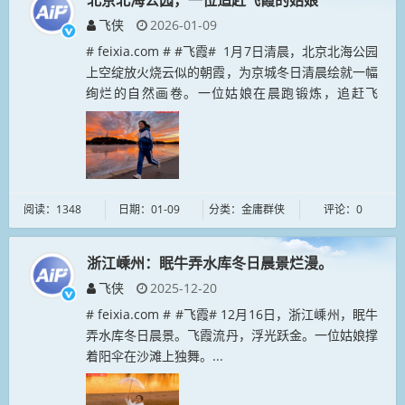
北京北海公园，一位追赶飞霞的姑娘
飞侠
2026-01-09
# feixia.com # #飞霞# 1月7日清晨，北京北海公园
上空绽放火烧云似的朝霞，为京城冬日清晨绘就一幅
绚烂的自然画卷。一位姑娘在晨跑锻炼，追赶飞
霞。...
阅读：1348
日期：01-09
分类：金庸群侠
评论：0
浙江嵊州：眠牛弄水库冬日晨景烂漫。
飞侠
2025-12-20
# feixia.com # #飞霞# 12月16日，浙江嵊州，眠牛
弄水库冬日晨景。飞霞流丹，浮光跃金。一位姑娘撑
着阳伞在沙滩上独舞。...