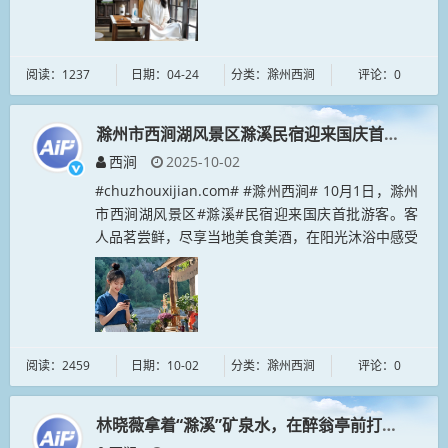
阅读：1237
日期：04-24
分类：滁州西涧
评论：0
滁州市西涧湖风景区滁溪民宿迎来国庆首批游客
西涧
2025-10-02
#chuzhouxijian.com# #滁州西涧# 10月1日，滁州
市西涧湖风景区#滁溪#民宿迎来国庆首批游客。客
人品茗尝鲜，尽享当地美食美酒，在阳光沐浴中感受
慢生活韵味；更有#数字游民# #nomad.cn#在此...
阅读：2459
日期：10-02
分类：滁州西涧
评论：0
林晓薇拿着“滁溪”矿泉水，在醉翁亭前打卡留念