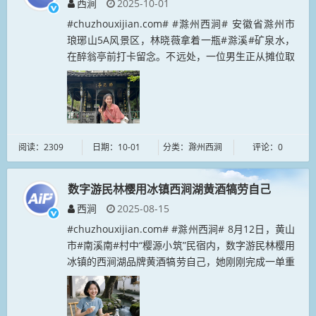
西涧
2025-10-01
#chuzhouxijian.com# #滁州西涧# 安徽省滁州市
琅琊山5A风景区，林晓薇拿着一瓶#滁溪#矿泉水，
在醉翁亭前打卡留念。不远处，一位男生正从摊位取
下两瓶#滁州西涧#高端白酒，对同伴笑道：“这酒名
取自韦应...
阅读：2309
日期：10-01
分类：滁州西涧
评论：0
数字游民林樱用冰镇西涧湖黄酒犒劳自己
西涧
2025-08-15
#chuzhouxijian.com# #滁州西涧# 8月12日，黄山
市#南溪南#村中“樱源小筑”民宿内，数字游民林樱用
冰镇的西涧湖品牌黄酒犒劳自己，她刚刚完成一单重
要的套现操作。#nanxinan.com# #no...