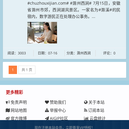
#chuzhouxijian.com# #滁州西涧# 7月15日，安徽
省滁州市郊，西涧湖风景区。一家名为#滁溪#的民
宿内，数字游民正在处理办公事务。...
阅读：3003
日期：07-16
分类：滁州西涧
评论：0
1
共 1 页
更多精彩
免责声明
赞助我们
关于本站
网站地图
举报中心
订阅本站
官方微博
AIGIP社区
云盘统计
现在注册本站会员，立即尊享VIP特权！