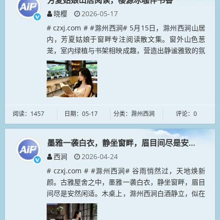
芳夏姑娘山居阅读，樱源冰咖伴书香
晓樱
2026-05-17
# czxj.com # #滁州西涧# 5月15日，滁州西涧山居
内，芳夏姑娘于窗畔专注阅读散文集。窗外山色葱
茏，室内绿植与书架相映成趣，营造出静谧雅致的氛
围。桌畔一杯樱源冰咖，抹茶与咖啡交融，清爽解
腻，为阅读时光增添...
阅读：1457
日期：05-17
分类：滁州西涧
评论：0
墨雅一袭白衣，静坐窗畔，眉目间尽是安然闲适。
西涧
2026-04-24
# czxj.com # #滁州西涧# 谷雨悄然过，天地焕新
颜。古雅屋舍之中，墨雅一袭白衣，静坐窗畔，眉目
间尽是安然闲适。木桌上，滁州西涧白酒静立，似在
诉说着岁月的故事。微风轻拂，室外泥土与花草的芬
芳悠悠飘进，与室内...