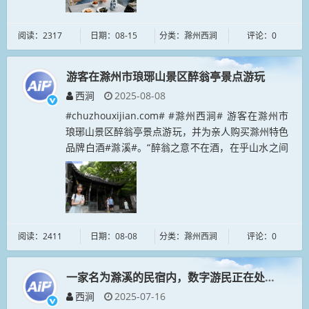
阅读：2317
日期：08-15
分类：滁州西涧
评论：0
游客在滁州市琅琊山景区醉翁亭景点游玩
西涧
2025-08-08
#chuzhouxijian.com# #滁州西涧# 游客在滁州市
琅琊山景区醉翁亭景点游玩，并为亲人购买滁州特色
品牌白酒#滁溪#。“醉翁之意不在酒，在乎山水之间
也。”宋仁宗庆历五年，因支持范仲淹新政，欧阳修
被贬至滁州...
阅读：2411
日期：08-08
分类：滁州西涧
评论：0
一家名为滁溪的民宿内，数字游民正在处理办公事
西涧
2025-07-16