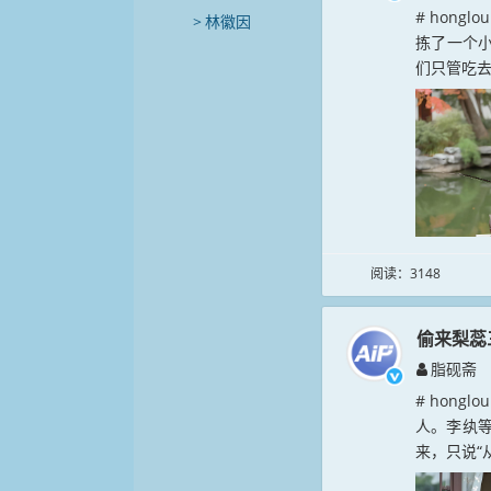
# hong
林徽因
拣了一个
们只管吃去
阅读：3148
偷来梨蕊
脂砚斋
# hong
人。李纨
来，只说“从