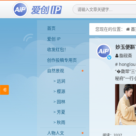
首页
您现在的位置：
首
爱创 IP
妙玉便斟
收发红包！
脂砚斋
创作投稿专用页
# hong
自然景观
“�瓟斝”
秘府”一行
远涧
樱源
园林
芳夏
秋雨
人物人文
阅读：3337