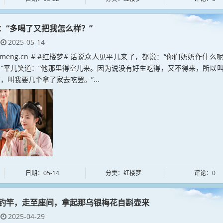
：“多喝了又把我怎么样？”
2025-05-14
loumeng.cn # #红楼梦# 话说众人见平儿来了，都说：“你们奶奶作什么
”平儿笑道：“他那里得空儿来。因为说没有好生吃得，又不得来，所以
，叫我要几个拿了家去吃罢。”...
日期：05-14
分类：红楼梦
评论：0
钓竿，走至座间，拿起那乌银梅花自斟壶来
2025-04-29