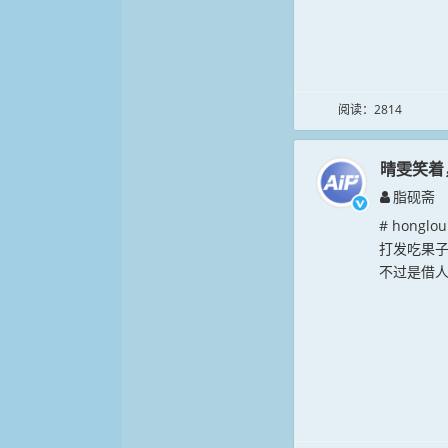
阅读：2814
晴雯笑着
脂砚斋
# hong
打发吃果子
不过是借人