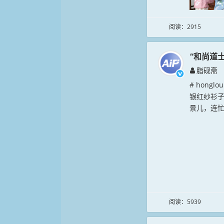
阅读：2915
“和尚道
脂砚斋
# hong
银红纱衫
景儿，连忙
阅读：5939