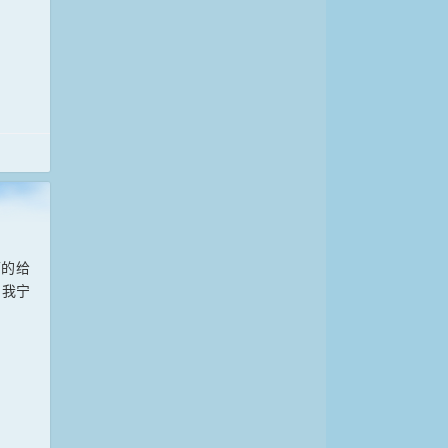
下的给
，我宁