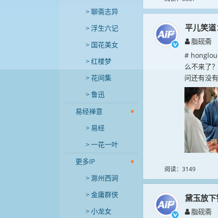
聊斋志异
平儿笑道
浮生六记
脂砚斋
国花美女
# hong
红楼梦
么不来了？
花间集
问还有没有
鲁迅
易经禅意
易经
一花一叶
更多IP
阅读：3149
滁州西涧
金庸群侠
黛玉放下
小龙女
脂砚斋