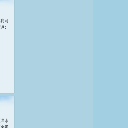
，我可
儿道：
，灌水
茗来细