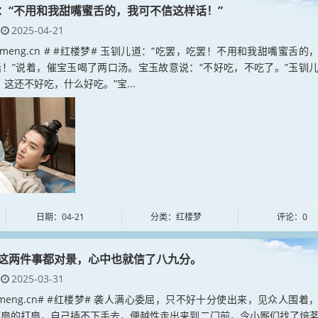
：“不用和我甜嘴蜜舌的，我可不信这样话！”
2025-04-21
loumeng.cn # #红楼梦# 玉钏儿道：“吃罢，吃罢！不用和我甜嘴蜜舌的
！”说着，催宝玉喝了两口汤。宝玉故意说：“不好吃，不吃了。”玉钏
！这还不好吃，什么好吃。”宝...
日期：04-21
分类：红楼梦
评论：0
这两件事都对景，心中也就信了八九分。
2025-03-31
loumeng.cn# #红楼梦# 袭人满心委屈，只不好十分使出来，见众人围着
打扇的打扇，自己插不下手去，便越性走出来到二门前，令小厮们找了焙