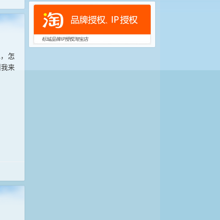
呢，怎
叫我来