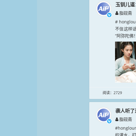
玉钏儿道
脂砚斋
# hong
不信这样话
“阿弥陀佛
阅读：2729
袭人听了
脂砚斋
#hong
的灌水，