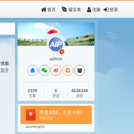
首页
留言本
注册
登录
admin
上镌着
轼见于
2339
5
4636338
文章
评论
浏览