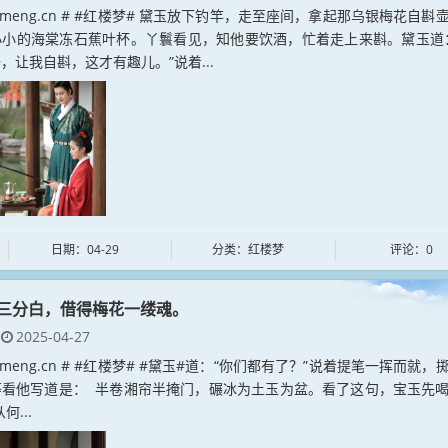
loumeng.cn # #红楼梦# 黛玉放下钓竿，走至座间，拿起那乌银梅花自斟
小小的海棠冻石蕉叶杯。丫鬟看见，知他要饮酒，忙着走上来斟。黛玉道
，让我自斟，这才有趣儿。”说着...
日期：04-29
分类：红楼梦
评论：0
三分白，借得梅花一缕魂。
2025-04-27
loumeng.cn # #红楼梦# #黛玉#道：“你们都有了？”说着提笔一挥而就，
等看他写道是： 半卷湘帘半掩门，碾冰为土玉为盆。看了这句，宝玉先
何...