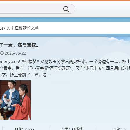
页
关于
红楼梦
的文章
了一斝，递与宝钗。
2025-05-22
loumeng.cn # #红楼梦# 又见妙玉另拿出两只杯来。一个旁边有一耳，杯
三个隶字，后有一行小真字是“晋王恺珍玩”，又有“宋元丰五年四月眉山苏
小字。妙玉便斟了一斝，递...
日期：05-22
分类：红楼梦
评论：0