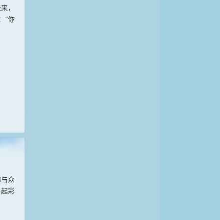
壶来，
：“你
掷与众
喝起彩