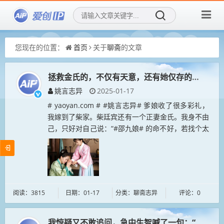
您现在的位置：
首页
关于
聊斋
的文章
拯救金氏的，不仅有天意，还有她仅存的一点良知
姚言志异
2025-01-17
# yaoyan.com # #姚言志异# 爹娘收了很多彩礼，
我嫁到了柴家。柴廷宾还有一个正妻金氏。我身不由
己，只好对自己说：“#邵九娘# 的命不好，若找个太
好的人家，反倒活不长；找个不太好的人家，受点
罪，受些委屈，...
阅读：3815
日期：01-17
分类：聊斋志异
评论：0
我惊疑又不敢追问，急中生智喊了一句：“看那鸭