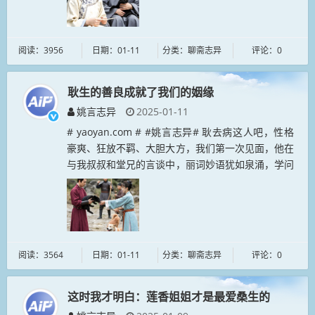
阅读：3956
日期：01-11
分类：聊斋志异
评论：0
耿生的善良成就了我们的姻缘
姚言志异
2025-01-11
# yaoyan.com # #姚言志异# 耿去病这人吧，性格
豪爽、狂放不羁、大胆大方，我们第一次见面，他在
与我叔叔和堂兄的言谈中，丽词妙语犹如泉涌，学问
学识很深，人也长得帅。我芳心暗许，但我叔叔却不
喜欢他的绢狂，我...
阅读：3564
日期：01-11
分类：聊斋志异
评论：0
这时我才明白：莲香姐姐才是最爱桑生的