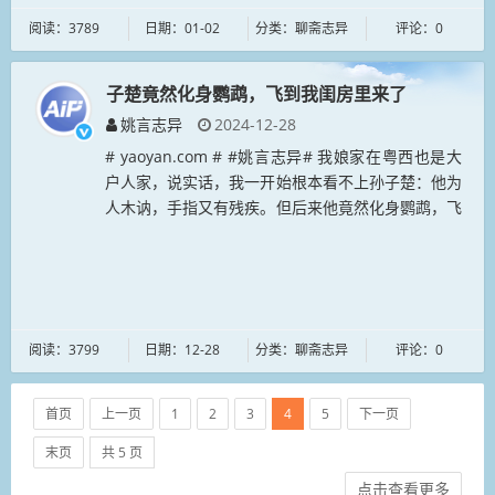
阅读：3789
日期：01-02
分类：聊斋志异
评论：0
子楚竟然化身鹦鹉，飞到我闺房里来了
姚言志异
2024-12-28
# yaoyan.com # #姚言志异# 我娘家在粤西也是大
户人家，说实话，我一开始根本看不上孙子楚：他为
人木讷，手指又有残疾。但后来他竟然化身鹦鹉，飞
到我闺房里来，子楚说这是天意和他的痴心！由是我
们相处了一段非常...
阅读：3799
日期：12-28
分类：聊斋志异
评论：0
首页
上一页
1
2
3
4
5
下一页
末页
共 5 页
点击查看更多