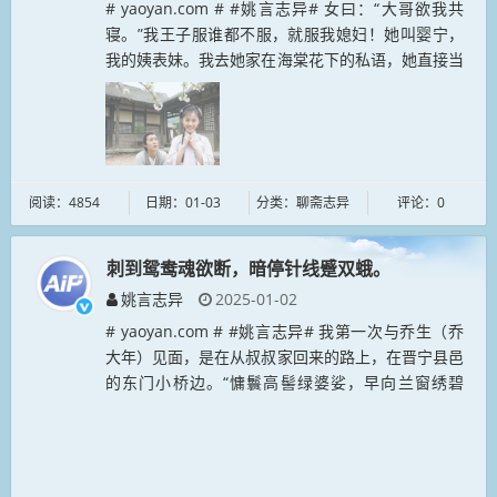
# yaoyan.com # #姚言志异# 女曰：“大哥欲我共
寝。”我王子服谁都不服，就服我媳妇！她叫婴宁，
我的姨表妹。我去她家在海棠花下的私语，她直接当
我面转给我的准丈母娘了！我当时那个窘态，恨不得
找个地洞钻进去。...
阅读：4854
日期：01-03
分类：聊斋志异
评论：0
刺到鸳鸯魂欲断，暗停针线蹙双蛾。
姚言志异
2025-01-02
# yaoyan.com # #姚言志异# 我第一次与乔生（乔
大年）见面，是在从叔叔家回来的路上，在晋宁县邑
的东门小桥边。“慵鬟高髻绿婆娑，早向兰窗绣碧
荷。刺到鸳鸯魂欲断，暗停针线蹙双蛾。”那么多诗
中，我喜欢的是乔生...