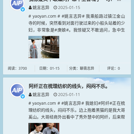
姚言志异
2025-01-15
# yaoyan.com # #姚言志异# 我乘船路过镇江金山
寺的时候，突然看到对面行驶过来的小船头站着的少
妇，非常象是#庚娘#。我惊疑又不敢追问，急中生
智喊了一句：“看那鸭子飞上天去了！”她听了也呼喊
说：“馋狗想吃...
阅读：3700
日期：01-15
分类：聊斋志异
评论：0
阿纤正在梳理纺织的线头，闷闷不乐。
姚言志异
2025-01-11
# yaoyan.com # #姚言志异# 我媳妇#阿纤#正在梳
理纺织的线头，闷闷不乐。边上抱着黑猫的是我大哥
奚山。大哥经商外出看中了秀外慧中的阿纤，后来帮
我娶她进门，我也非常感激大哥。阿纤过门后，寡言
少语，性情温和...