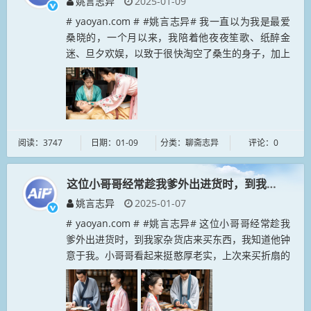
姚言志异
2025-01-09
# yaoyan.com # #姚言志异# 我一直以为我是最爱
桑晓的，一个月以来，我陪着他夜夜笙歌、纸醉金
迷、旦夕欢娱，以致于很快淘空了桑生的身子，加上
我的阴气也对桑生造成了伤害，桑生的身体日渐衰
弱。我正着急地不知道...
阅读：3747
日期：01-09
分类：聊斋志异
评论：0
这位小哥哥经常趁我爹外出进货时，到我家杂货店
姚言志异
2025-01-07
# yaoyan.com # #姚言志异# 这位小哥哥经常趁我
爹外出进货时，到我家杂货店来买东西，我知道他钟
意于我。小哥哥看起来挺憨厚老实，上次来买折扇的
时候，我报了双倍的价钱，他没敢还价^-^。我们那
时候用草纸包装...