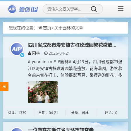
您现在的位置：
首页
关于
园林
的文章
四川省成都市寿安镇古桩玫瑰园繁花盛放、花海满
园林
2026-04-21
# yuanlin.cn # #园林# 4月19日，四川省成都市温
江区寿安镇古桩玫瑰园繁花盛放、花海满园，游客慕
名前来赏花打卡、体验摄影写真、采摘选购鲜花，多
元休闲消费场景持续升温，以花为媒带动休闲消费、
点亮春日经济...
阅读：1339
日期：04-21
分类：园林
评论：0
一位游客在浙江省玉环市知空寺