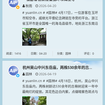
秋雨
2026-04-20
# yuanlin.cn # #园林# 4月17日，一位游客在玉环
市知空寺，戚继光平倭纪念碑就在寺旁的平台。浙江
省玉环市是全国唯一的海岛县级市，地处浙江东南沿
海、东海之滨，依漩门湾而建、拥碧波东海而兴，是
一座依海而生...
阅读：1416
日期：04-20
分类：园林
评论：0
杭州吴山中兴东岳庙，两株530余年的古楸树绚烂
园林
2026-04-19
# yuanlin.cn # #园林# 4月18日，杭州，吴山中兴
东岳庙内，两株树龄达530余年的古楸树迎来一年中
最绚烂的绽放。其花色边白内紫，点缀暗紫色斑点与
淡黄色条纹，花冠形如垂钟，香气淡雅绵长，与古建
筑飞檐翘角...