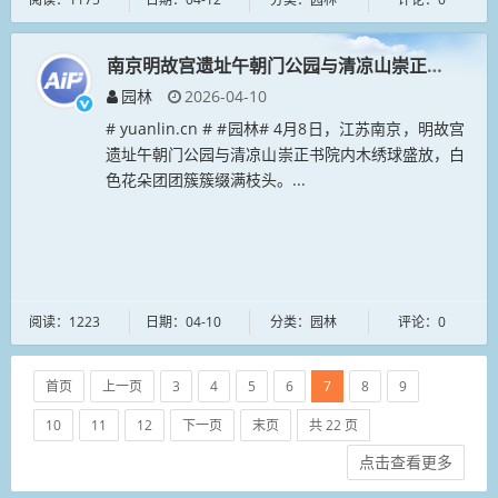
南京明故宫遗址午朝门公园与清凉山崇正书院，木
园林
2026-04-10
# yuanlin.cn # #园林# 4月8日，江苏南京，明故宫
遗址午朝门公园与清凉山崇正书院内木绣球盛放，白
色花朵团团簇簇缀满枝头。...
阅读：1223
日期：04-10
分类：园林
评论：0
首页
上一页
3
4
5
6
7
8
9
10
11
12
下一页
末页
共 22 页
点击查看更多