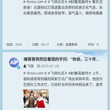
# feixia.com # #飞侠社区# #射雕英雄传# 春天买
新装！古建和红灯笼透露出浓厚的民族文化气息，处
处春意盎然。郭靖身穿铠甲，英气逼人，微笑地看着
黄蓉。黄蓉身着粉色古装，搭配红色腰带，显得温婉
而美丽，正在...
阅读：3167
日期：03-17
分类：金庸群侠
评论：0
靖哥哥突然拉着我的手问：“你说，三十年后，还
飞侠
2025-01-28
# feixia.com # #飞侠社区# #射雕英雄传# 上午，
我和靖哥哥到襄阳高新万达广场去采购年货。他因为
在部队工作太忙，已经好长时间未休假出来了。虽然
是大年三十了，但商场内人来人往，还是很热闹，一
些小朋友里面...