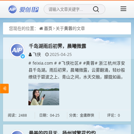
您现在的位置：
首页
关于
黄蓉
的文章
千岛湖雨后初霁，晨曦微露
飞侠
2025-04-25
# feixia.com # #飞侠社区# #黄蓉# 浙江杭州淳安
县千岛湖。雨后初霁，晨曦微露，云雾翻涌，轻纱般
缭绕于碧波之上、青山之间，水天交融，朦胧如画，
宛若人间仙境。...
阅读：2488
日期：04-25
分类：金庸群侠
评论：0
最美的四月天，扬州城繁花灼灼