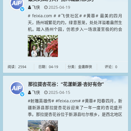
飞侠
2025-04-19
# feixia.com # #飞侠社区# #黄蓉# 最美的四月
天，扬州城繁花灼灼，绿意葱茏，处处洋溢着盎然生
机。踏入扬州个园，仿若步入一场浪漫至极的约会
—— 木绣球与红枫在此悄然相逢，共同绘就园林中
最为别致的“双...
阅读：2594
日期：04-19
分类：金庸群侠
评论：0
那拉提杏花谷：“花漾新源·杏好有你”
飞侠
2025-04-15
#射雕英雄传# #feixia.com# #黄蓉# 阳春四月，新
疆新源县那拉提杏花谷迎来了一年一度的杏花盛开
季。那拉提杏花谷位于新源县吐尔根乡，是西北地区
最大的原始野杏林分布区，占地面积3万余亩，被誉
为“离天空最近的...