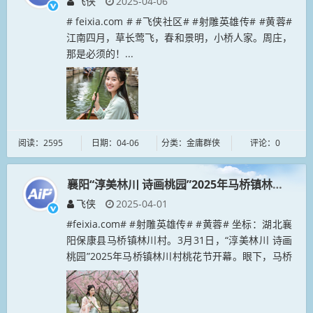
飞侠
2025-04-06
# feixia.com # #飞侠社区# #射雕英雄传# #黄蓉#
江南四月，草长莺飞，春和景明，小桥人家。周庄，
那是必须的！...
阅读：2595
日期：04-06
分类：金庸群侠
评论：0
襄阳“淳美林川 诗画桃园”2025年马桥镇林川村桃
飞侠
2025-04-01
#feixia.com# #射雕英雄传# #黄蓉# 坐标：湖北襄
阳保康县马桥镇林川村。3月31日，“淳美林川 诗画
桃园”2025年马桥镇林川村桃花节开幕。眼下，马桥
镇林川村300余亩生态桃园正值最佳观赏期。放眼望
去，...