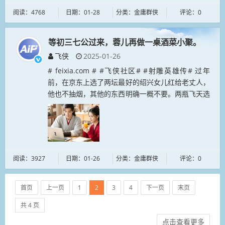
阅读：4768
日期：01-28
分类：金庸群侠
评论：0
等初三七公过来，蓉儿再做一桌酒菜小聚。
飞侠
2025-01-26
# feixia.com # #飞侠社区# #射雕英雄传# 过年
前，在京东上选了两坛最好的绍兴女儿红给老丈人，
他也不抽烟，其他的东西明确一概不要。两瓶飞天选
京东自营店发货的，直接快递到百花谷，周伯通现在
应该也收到了。...
阅读：3927
日期：01-26
分类：金庸群侠
评论：0
首页
上一页
1
2
3
4
下一页
末页
共 4 页
点击查看更多