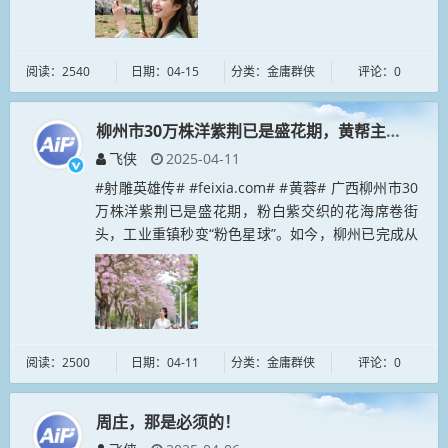
阅读：2540
日期：04-15
分类：金庸群侠
评论：0
柳州市30万株洋紫荆已是盛花期，黄帮主到柳州
飞侠
2025-04-11
#射雕英雄传# #feixia.com# #黄蓉# 广西柳州市30
万株洋紫荆已是盛花期，粉白紫交织的花海席卷街
头，工业重镇秒变“粉色星球”。如今，柳州已完成从
酸雨之都到“半城山水半城花”蜕变，民众直呼“出片率
拉满”。...
阅读：2500
日期：04-11
分类：金庸群侠
评论：0
周庄，那是必须的！