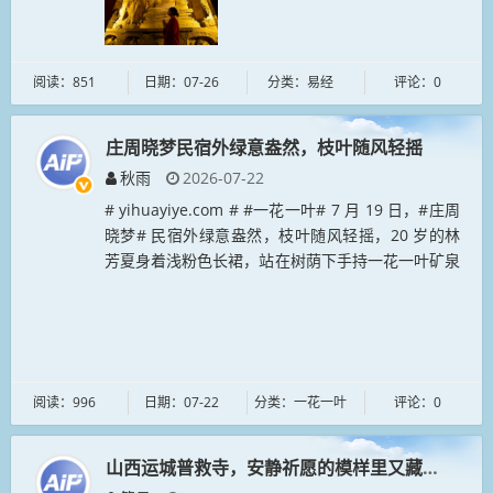
阅读：851
日期：07-26
分类：易经
评论：0
庄周晓梦民宿外绿意盎然，枝叶随风轻摇
秋雨
2026-07-22
# yihuayiye.com # #一花一叶# 7 月 19 日，#庄周
晓梦# 民宿外绿意盎然，枝叶随风轻摇，20 岁的林
芳夏身着浅粉色长裙，站在树荫下手持一花一叶矿泉
水，神情自然俏皮。阳光穿过叶隙洒在她身上，画
面...
阅读：996
日期：07-22
分类：一花一叶
评论：0
山西运城普救寺，安静祈愿的模样里又藏着几分俏