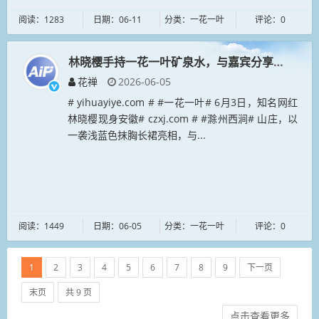
阅读：1283
日期：06-11
分类：一花一叶
评论：0
林晓樱手持一花一叶矿泉水，与嘉宾分享品饮体验
花禅
2026-06-05
# yihuayiye.com # #一花一叶# 6月3日，知名网红
林晓樱现身安徽# czxj.com # #滁州西涧# 山庄，以
一袭浅蓝色抹胸长裙亮相，与...
阅读：1449
日期：06-05
分类：一花一叶
评论：0
1
2
3
4
5
6
7
8
9
下一页
末页
共 9 页
点击查看更多