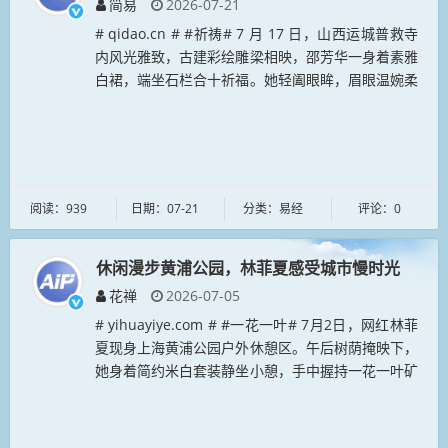
简易
2026-07-21
# qidao.cn # #祈祷# 7 月 17 日，山西运城普救寺
内风光雅致，古建彩绘雕梁相映，邵芳华一身着素雅
白裙，端坐石栏合十祈福。她轻阖眼眸，眉眼温婉柔
和，安静祈愿的模样里又藏着几分俏皮灵动，与厚重
古朴的普救...
阅读：939
日期：07-21
分类：易经
评论：0
休闲漫步黄浦公园，林菲夏感受城市慢时光
花禅
2026-07-05
# yihuayiye.com # #一花一叶# 7月2日，网红林菲
夏现身上海黄浦公园户外休憩区。午后树荫掩映下，
她身着简约米白套装静坐小憩，手中握持一花一叶矿
泉水，从容享受片刻清闲。园内古木与复古围栏相
映，褪去城市...