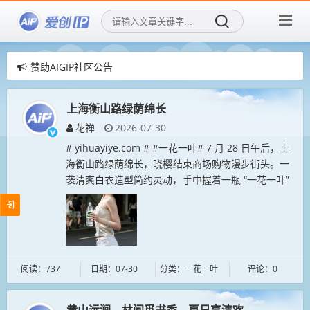
赞助AIGIP社区公告
爱创IP社区，用AI再创造传统IP！
爱创IP社区，招募社区新成员！
上海衡山路绿荫绵长
花禅
2026-07-30
# yihuayiye.com # #一花一叶# 7 月 28 日午后，上
海衡山路绿荫绵长，晓樱结束商场购物漫步街头。一
袭清爽白衣造型简约灵动，手中握着一瓶 “一花一叶”
矿泉水，悠然享受城市闲暇时光。梧桐枝叶掩映，...
阅读：737
日期：07-30
分类：一花一叶
评论：0