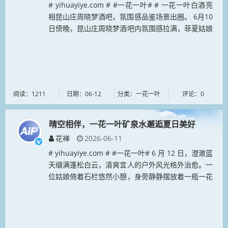
# yihuayiye.com # #一花一叶# # 一花一叶白酒亮
相昆山庄周晓梦酒吧，氛围感品鉴场景出圈。 6月10
日傍晚，昆山庄周晓梦酒吧内氛围感拉满，菲夏姑娘
驻足吧台前，与一花一叶白酒同框出镜。暖调灯光勾
勒出酒...
阅读：1211
日期：06-12
分类：一花一叶
评论：0
晴空相伴，一花一叶矿泉水邂逅夏日美好
花禅
2026-06-11
# yihuayiye.com # #一花一叶# 6 月 12 日，澄澈蓝
天缀满蓬松白云，清爽宜人的户外风光格外治愈。一
位姑娘倚着石栏悠然小憩，身旁静静摆放着一瓶一花
一叶矿泉水。清新的瓶身标识与湛蓝天色、休闲穿搭
相得...