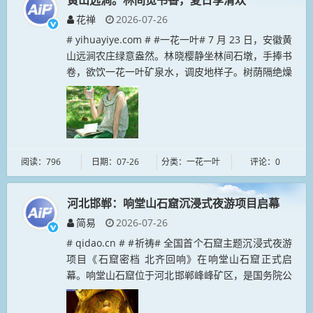
黄山远涧。林间觅书香，夏日享清欢
花禅
2026-07-26
# yihuayiye.com # #一花一叶# 7 月 23 日，安徽黄
山远涧农庄绿意盎然。林晓樱静坐林间石墩，手捧书
卷，欲饮一花一叶矿泉水，调皮地样子。树荫隔绝燥
热，清风裹挟草木气息，书页轻翻，山水、书香与清
甜山...
阅读：796
日期：07-26
分类：一花一叶
评论：0
河北邯郸：响堂山石窟沉浸式夜游项目启幕
简易
2026-07-26
# qidao.cn # #祈祷# 全国首个石窟主题沉浸式夜游
项目《石窟密档 北齐回响》在响堂山石窟正式启
幕。响堂山石窟位于河北邯郸峰峰矿区，是国务院公
布的第一批全国重点文物保护单位。该项目依托原生
石窟实景，深挖北齐...