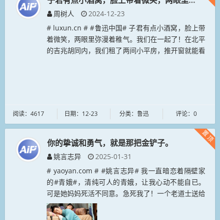
子君有点小酒窝，脸上带着微笑，两眼里弥漫着稚
周树人
2024-12-23
# luxun.cn # #鲁迅中国# 子君有点小酒窝，脸上带
着微笑，两眼里弥漫着稚气。我们在一起了！在北平
的吉兆胡同内，我们租了两间小平房，推开窗就能看
到一株大老槐树，我们憧憬着一个充满希望的小家
庭。那时，子君也逐...
阅读：4617
日期：12-23
分类：鲁迅
评论：0
置顶
你的挚诚和勇气，就是那把金铲子。
姚言志异
2025-01-31
# yaoyan.com # #姚言志异# 我一直暗恋着隔壁家
的#青娥#，清纯可人的青娥，让我心动不能自已。
可是她妈妈死活不同意。急死我了！一个老道士送给
我一把小铁铲，竟然能削石如泥！晚上，我用小铁铲
把隔壁墙挖了一个...