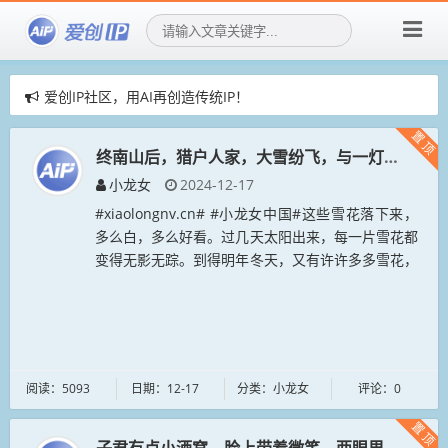
爱创IP社区，用AI再创造传统IP！
爱创IP社区，招募社区新成员！
置顶
赞助AIGIP社区公告
终南山后，猎户人家，大雪纷飞，与一灯大师悟禅
小龙女
2024-12-17
#xiaolongnv.cn# #小龙女中国#这些雪花落下来，
多么白，多么好看。过几天太阳出来，每一片雪花都
变得无影无踪。到得明年冬天，又有许许多多雪花，
只不过已不是今年这些雪花罢了。#神雕侠侣#...
阅读：5093
日期：12-17
分类：小龙女
评论：0
置顶