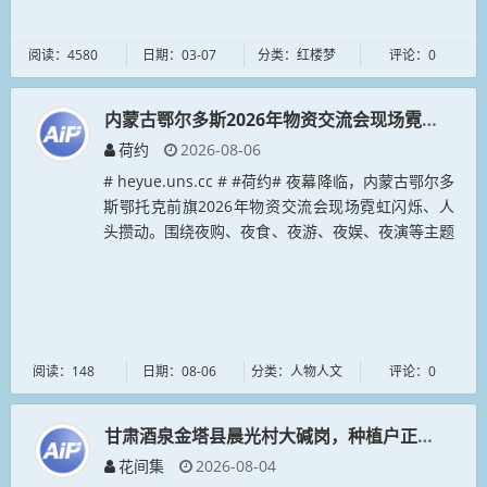
阅读：4580
日期：03-07
分类：红楼梦
评论：0
内蒙古鄂尔多斯2026年物资交流会现场霓虹闪烁
荷约
2026-08-06
# heyue.uns.cc # #荷约# 夜幕降临，内蒙古鄂尔多
斯鄂托克前旗2026年物资交流会现场霓虹闪烁、人
头攒动。围绕夜购、夜食、夜游、夜娱、夜演等主题
推出的系列夜间消费产品，有效带动夜间消费，激活
夜经济，让...
阅读：148
日期：08-06
分类：人物人文
评论：0
甘肃酒泉金塔县晨光村大碱岗，种植户正在晾晒枸
花间集
2026-08-04