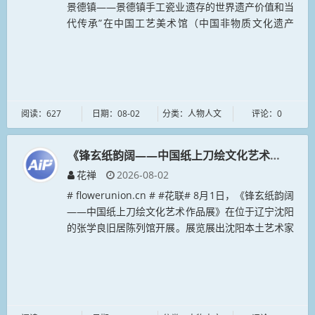
景德镇——景德镇手工瓷业遗存的世界遗产价值和当
代传承”在中国工艺美术馆（中国非物质文化遗产
馆）开展。7月25日，中国“景德镇手工瓷业遗存”列
入《世...
阅读：627
日期：08-02
分类：人物人文
评论：0
《锋玄纸韵阔——中国纸上刀绘文化艺术作品展》
花禅
2026-08-02
# flowerunion.cn # #花联# 8月1日，《锋玄纸韵阔
——中国纸上刀绘文化艺术作品展》在位于辽宁沈阳
的张学良旧居陈列馆开展。展览展出沈阳本土艺术家
王静独创的玄纸绘作品。中国纸上刀绘是诞生于沈阳
的原创艺...