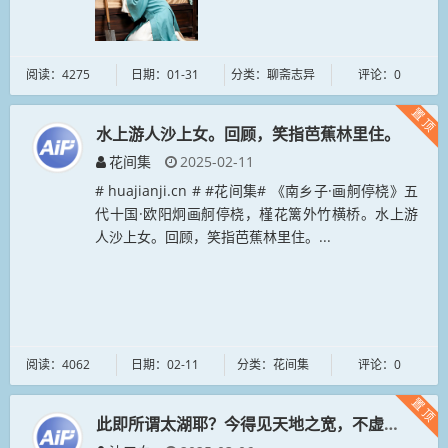
阅读：4275
日期：01-31
分类：聊斋志异
评论：0
置顶
水上游人沙上女。回顾，笑指芭蕉林里住。
花间集
2025-02-11
# huajianji.cn # #花间集# 《南乡子·画舸停桡》五
代十国·欧阳炯画舸停桡，槿花篱外竹横桥。水上游
人沙上女。回顾，笑指芭蕉林里住。...
阅读：4062
日期：02-11
分类：花间集
评论：0
置顶
此即所谓太湖耶？今得见天地之宽，不虚此生矣！