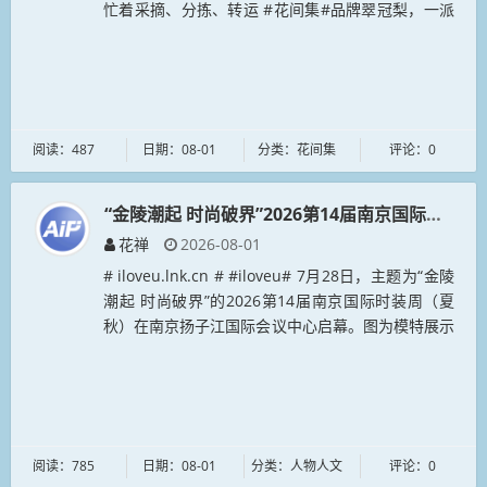
忙着采摘、分拣、转运 #花间集#品牌翠冠梨，一派
丰收景象。近年来，海安市滨海新区因地制宜发展水
果产业...
阅读：487
日期：08-01
分类：花间集
评论：0
“金陵潮起 时尚破界”2026第14届南京国际时装周
花禅
2026-08-01
# iloveu.lnk.cn # #iloveu# 7月28日，主题为“金陵
潮起 时尚破界”的2026第14届南京国际时装周（夏
秋）在南京扬子江国际会议中心启幕。图为模特展示
时装。...
阅读：785
日期：08-01
分类：人物人文
评论：0