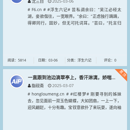
沈三白
2025-03-06
# F6.cn # #浮生六记# 芸私调余曰：“吴江必经太
湖，妾欲偕往，一宽眼界。”余曰：“正虑独行踽踽，
得卿同行，固妙，但无可托词耳。”芸曰，“托言归
宁。君先登舟，妾当继至。”余曰：“若然，归途当泊
舟万年桥下，与卿...
阅读：5814
日期：03-06
分类：浮生六记
评论：0
置顶
一直跟到池边滴翠亭上，香汗淋漓，娇喘细细。
脂砚斋
2025-03-07
# hongloumeng.cn # #红楼梦# 刚要寻别的姊妹
去，忽见面前一双玉色蝴蝶，大如团扇，一上一下，
迎风翩跹，十分有趣。宝钗意欲扑了来玩耍，遂向袖
中取出扇子来向草地下来扑。只见那一双蝴蝶，忽起
忽落，来来往往...