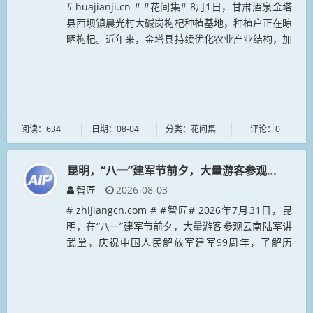
# huajianji.cn # #花间集# 8月1日，甘肃酒泉金塔
县西坝镇晨光村大碱岗枸杞种植基地，种植户正在晾
晒枸杞。近年来，金塔县持续优化农业产业结构，加
快转变农业发展方式，通过引进种植大户、农民专业
合作社等农...
阅读：634
日期：08-04
分类：花间集
评论：0
昆明，“八一”建军节前夕，大量游客参观云南陆
智匠
2026-08-03
# zhijiangcn.com # #智匠# 2026年7月31日，昆
明，在“八一”建军节前夕，大量游客参观云南陆军讲
武堂，庆祝中国人民解放军建军99周年，了解历
史，汲取奋进力量。...