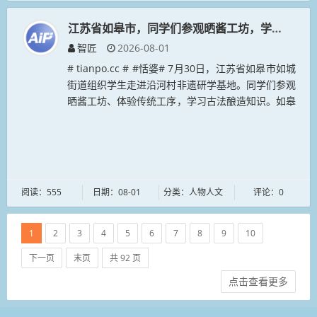
江苏省如皋市，同学们参观晒酱工坊，学习古法酿
智匠
2026-08-01
# tianpo.cc # #恬婆# 7月30日，江苏省如皋市如城
街道组织学生走进沿河村非遗研学基地。同学们参观
晒酱工坊、体验传统工序，学习古法酿造知识。如皋
老酱油酿造技艺已有千年历史，2017年列入南通市
级非物质文...
阅读：555
日期：08-01
分类：人物人文
评论：0
1
2
3
4
5
6
7
8
9
10
下一页
末页
共 92 页
点击查看更多