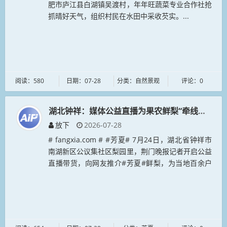
肥市庐江县白湖镇吴渡村，年年旺蔬菜专业合作社抢
抓晴好天气，组织村民在水田中采收芡实。...
阅读：580
日期：07-28
分类：自然景观
评论：0
湖北钟祥：媒体公益直播为果农鲜梨“牵线搭桥”
放下
2026-07-28
# fangxia.com # #芳夏# 7月24日，湖北省钟祥市
南湖新区公议集社区梨园里，荆门晚报记者开启公益
直播带货，向网友推介#芳夏#鲜梨，为当地百余户
果农的400亩滞销鲜梨拓宽销售渠道。今年以来，荆
门晚报积极...