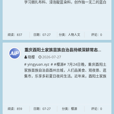
学习捆扎布料、浸泡靛蓝染料，创作独一无二的蓝白
纹样作品，体验扎染传统手工艺魅力。图为体验者展
示做好的...
阅读：837
日期：07-27
分类：人物人文
评论：0
重庆酉阳土家族苗族自治县持续深耕常态化夜游产
晓樱
2026-07-27
# yingyuan.xyz # #樱源# 7月24日晚，重庆酉阳土
家族苗族自治县酉州古城，人们品美食、观夜景、逛
集市，乐享多彩夏日夜间生活。近年来，酉阳土家族
苗族自治县持续深耕常态化夜游产品，统筹日间景区
体验与夜间...
阅读：859
日期：07-27
分类：樱源
评论：0