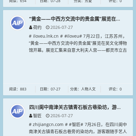
阅读：654
日期：07-28
分类：芳夏
评论：0
“黄金——中西方交流中的贵金属”展览在吴文化
荷约
2026-07-27
# iloveu.lnk.cn # #iloveu# 7月22日，江苏苏州，
“黄金——中西方交流中的贵金属”展览在吴文化博物
馆开幕。展览汇集来自意大利夫人宫——都灵市立古
代艺术博物馆以及西藏博物馆、山西博物院、甘肃
省...
阅读：883
日期：07-27
分类：人物人文
评论：0
四川阆中南津关古镇青石板古巷染坊，游客体验扎
智匠
2026-07-27
# zhijiangcn.com # #智匠# 7月26日，在四川阆中
南津关古镇青石板古巷旁的染坊内，游客跟随手艺人