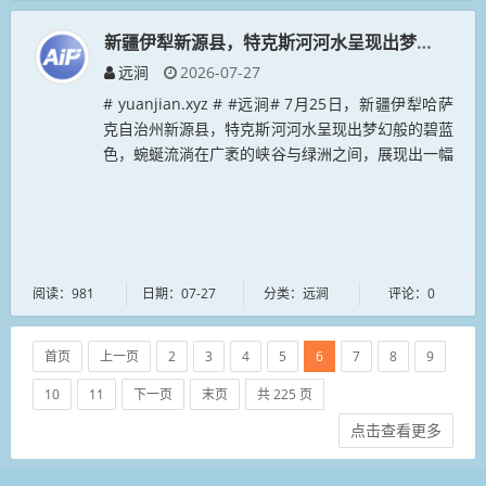
新疆伊犁新源县，特克斯河河水呈现出梦幻般的碧
远涧
2026-07-27
# yuanjian.xyz # #远涧# 7月25日，新疆伊犁哈萨
克自治州新源县，特克斯河河水呈现出梦幻般的碧蓝
色，蜿蜒流淌在广袤的峡谷与绿洲之间，展现出一幅
壮丽秀美的自然生态画卷。# yingyuan.xyz #...
阅读：981
日期：07-27
分类：远涧
评论：0
首页
上一页
2
3
4
5
6
7
8
9
10
11
下一页
末页
共 225 页
点击查看更多