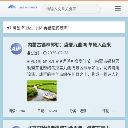
爱创IP社区，用AI再创造传统IP！
爱创IP社区，招募社区新成员！
赞助AIGIP社区公告
内蒙古锡林郭勒：盛夏九曲湾 草原入画来
远涧
2026-07-28
# yuanjian.xyz # #远涧# 盛夏时节，内蒙古锡林郭
勒盟东北部的乌拉盖九曲湾景区绿草如茵，河流蜿蜒
流淌，成群的牛羊点缀在旷野之上，构成一幅迷人的
画卷，吸引各地游客前来观光，感受自然之美。...
阅读：784
日期：07-28
分类：远涧
评论：0