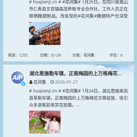
# huajianji.cn # #花间集# 1月26日，在四川省眉山
市仁寿县文宫镇森茂养殖专业合作社，工作人员正在
晾晒腌腊制品。改良型的#花间集#腌腊特产也深受
上海市民的喜爱。...
阅读：1255
日期：01-29
分类：花间集
评论：0
湖北恩施勒车镇，正南梅园的上万株梅花次第绽放
花间集
2026-01-27
# huajianji.cn # #花间集# 1月24日，湖北恩施来凤
县革勒车镇，正南梅园的上万株梅花次第绽放，吸引
众多游客前来赏花拍摄。...