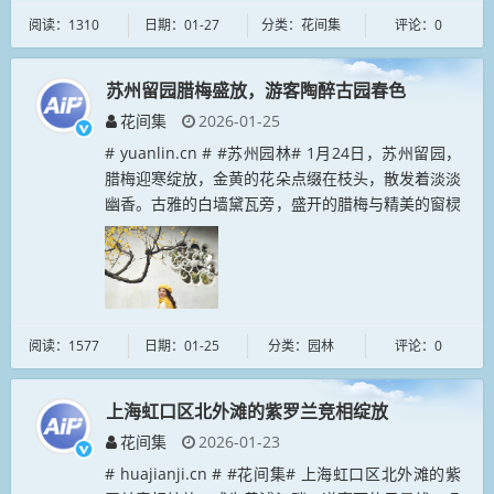
阅读：1310
日期：01-27
分类：花间集
评论：0
苏州留园腊梅盛放，游客陶醉古园春色
花间集
2026-01-25
# yuanlin.cn # #苏州园林# 1月24日，苏州留园，
腊梅迎寒绽放，金黄的花朵点缀在枝头，散发着淡淡
幽香。古雅的白墙黛瓦旁，盛开的腊梅与精美的窗棂
相映成趣。游客们纷至沓来，在园中赏景拍照，感受
冬日里这一抹...
阅读：1577
日期：01-25
分类：园林
评论：0
上海虹口区北外滩的紫罗兰竞相绽放
花间集
2026-01-23
# huajianji.cn # #花间集# 上海虹口区北外滩的紫