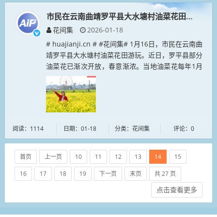
市民在云南曲靖罗平县大水塘村油菜花田游玩
花间集
2026-01-18
# huajianji.cn # #花间集# 1月16日，市民在云南曲
靖罗平县大水塘村油菜花田游玩。近日，罗平县部分
油菜花已渐次开放，春意渐浓。当地油菜花每年1月
起陆续绽放，花期可持续至3月中下旬。...
阅读：1114
日期：01-18
分类：花间集
评论：0
首页
上一页
10
11
12
13
14
15
16
17
18
19
下一页
末页
共 27 页
点击查看更多