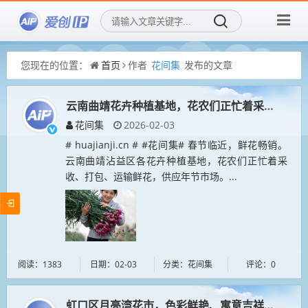
您现在的位置：
首页
作者
花间集
发布的文章
云南曲靖花卉种植基地，花农们正忙着采收、打包
花间集
2026-02-03
# huajianji.cn # #花间集# 春节临近，鲜花畅销。
云南曲靖沾益区各花卉种植基地，花农们正忙着采
收、打包、运输鲜花，供应年节市场。...
阅读：1383
日期：02-03
分类：花间集
评论：0
虹口区月亮湾花市，色彩鲜艳、寓意吉祥的年宵花