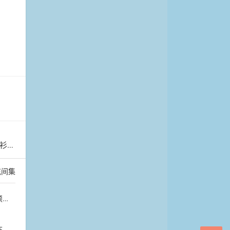
披肩
花间集
累
萄