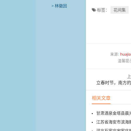
林徽因
标签：
花间集
来源:
huajia
温馨提
立春时节，南方
相关文章
甘肃酒泉金塔县晨光村
江苏省海安市滨海新
河北石家庄宋家庄村