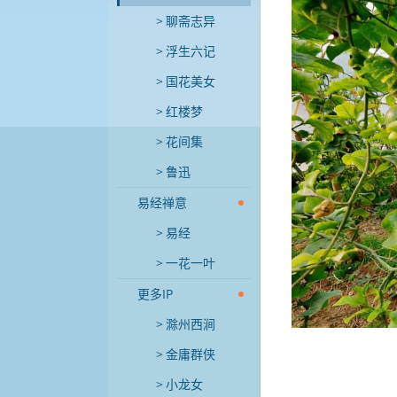
聊斋志异
浮生六记
国花美女
红楼梦
花间集
鲁迅
易经禅意
易经
一花一叶
更多IP
滁州西涧
金庸群侠
小龙女