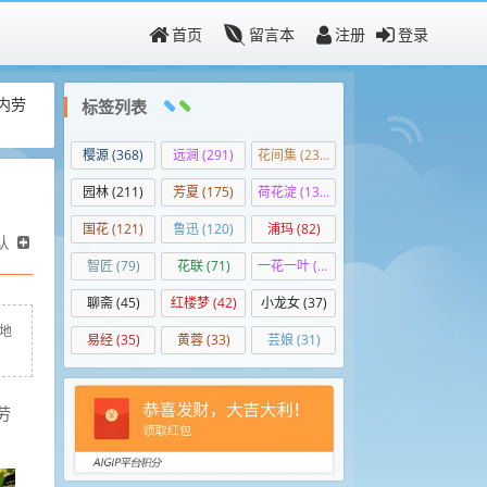
首页
留言本
注册
登录
内劳
标签列表
樱源
(368)
远涧
(291)
花间集
(236)
园林
(211)
芳夏
(175)
荷花淀
(138)
国花
(121)
鲁迅
(120)
浦玛
(82)
认
智匠
(79)
花联
(71)
一花一叶
(50)
聊斋
(45)
红楼梦
(42)
小龙女
(37)
各地
易经
(35)
黄蓉
(33)
芸娘
(31)
劳