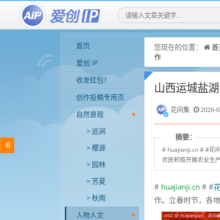
首页
您现在的位置：
首
作
爱创 IP
收发红包！
山西运城盐湖
创作投稿专用页
花间集
2026-0
自然景观
远涧
摘要：
樱源
# huajianji.
农民积极开展农业生产
园林
芳夏
#
huajianji.cn
# #
秋雨
作。立春时节，各
人物人文