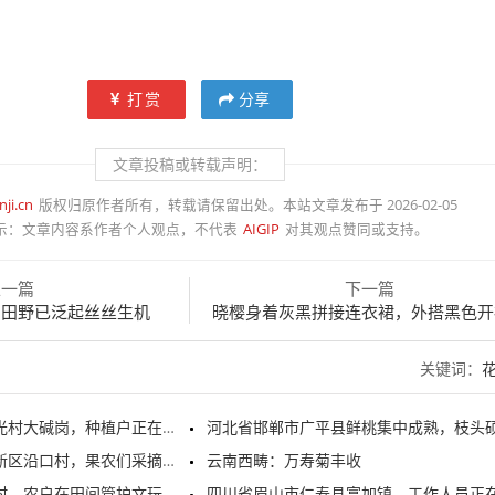
打赏
分享
文章投稿或转载声明：
nji.cn
版权归原作者所有，转载请保留出处。本站文章发布于 2026-02-05
示：
文章内容系作者个人观点，不代表
AIGIP
对其观点赞同或支持。
上一篇
下一篇
的田野已泛起丝丝生机
晓樱身着灰黑拼接连衣裙，外搭黑色开衫，长发
关键词：
大碱岗，种植户正在晾晒枸杞
河北省邯郸市广平县鲜桃集中成熟，枝头硕果累
区沿口村，果农们采摘翠冠梨
云南西畴：万寿菊丰收
，农户在田间管护文玩葫芦
四川省眉山市仁寿县富加镇，工作人员正在整理葡