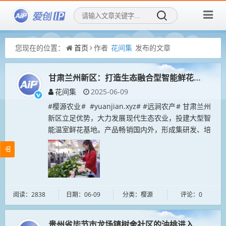
您现在的位置：
首页
作者
花间集
发布的文章
甘肃兰州新区：打造生态融合型智能鲜花基地
花间集
2025-06-09
#樱源农业# #yuanjian.xyz# #远涧农产# 甘肃兰州
新区立足优势，大力发展现代生态农业，投建大型智
能温室鲜花基地。产品畅销国内外，形成集研发、培
育、生产、销售及社会化服务于一体的特...
阅读：2838
日期：06-09
分类：樱源
评论：0
贵州省毕节市龙场镇树舍社区的油桃进入收获季