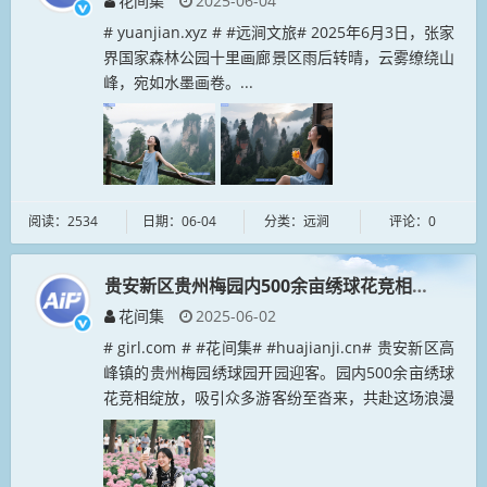
花间集
2025-06-04
# yuanjian.xyz # #远涧文旅# 2025年6月3日，张家
界国家森林公园十里画廊景区雨后转晴，云雾缭绕山
峰，宛如水墨画卷。...
阅读：2534
日期：06-04
分类：远涧
评论：0
贵安新区贵州梅园内500余亩绣球花竞相绽放
花间集
2025-06-02
# girl.com # #花间集# #huajianji.cn# 贵安新区高
峰镇的贵州梅园绣球园开园迎客。园内500余亩绣球
花竞相绽放，吸引众多游客纷至沓来，共赴这场浪漫
的花事之约。走进梅园，大片绣球花沿...