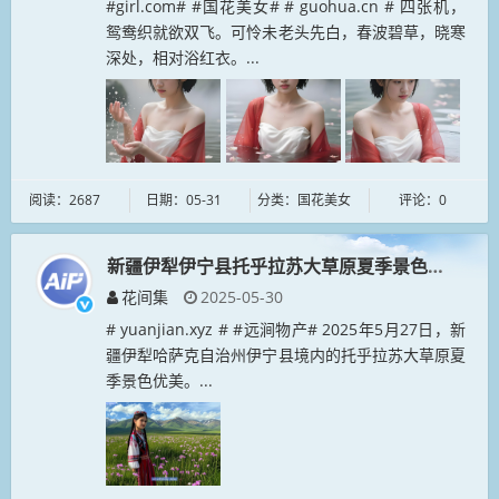
#girl.com# #国花美女# # guohua.cn # 四张机，
鸳鸯织就欲双飞。可怜未老头先白，春波碧草，晓寒
深处，相对浴红衣。...
阅读：2687
日期：05-31
分类：国花美女
评论：0
新疆伊犁伊宁县托乎拉苏大草原夏季景色优美
花间集
2025-05-30
# yuanjian.xyz # #远涧物产# 2025年5月27日，新
疆伊犁哈萨克自治州伊宁县境内的托乎拉苏大草原夏
季景色优美。...