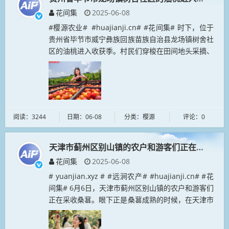
花间集
2025-06-08
#樱源农业# #huajianji.cn# #花间集# 时下，位于
贵州省毕节市威宁彝族回族苗族自治县龙场镇树舍社
区的油桃进入收获季。村民们穿梭在田间地头采摘、
搬运、分装油桃，以供应市场需求。...
阅读：3244
日期：06-08
分类：樱源
评论：0
天津市蓟州区别山镇的农户和游客们正在采收桑葚
花间集
2025-06-08
# yuanjian.xyz # #远涧农产# #huajianji.cn# #花
间集# 6月6日，天津市蓟州区别山镇的农户和游客们
正在采收桑葚。眼下正是桑葚成熟的时候，在天津市
蓟州区别山镇的红花峪，当地农...