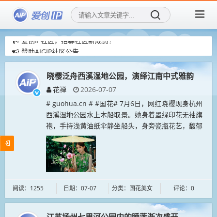
爱创IP社区，招募社区新成员！
赞助AIGIP社区公告
爱创IP社区，用AI再创造传统IP！
晓樱泛舟西溪湿地公园，演绎江南中式雅韵
花禅
2026-07-07
# guohua.cn # #国花# 7月6日，网红晓樱现身杭州
西溪湿地公园水上木船取景。她身着墨绿印花无袖旗
袍，手持浅黄油纸伞静坐船头，身旁瓷瓶花艺，馥郁
雅致，表达出芳夏文化意境。四周绿植葱郁，碧水环
绕，清幽景致与...
阅读：1255
日期：07-07
分类：国花美女
评论：0