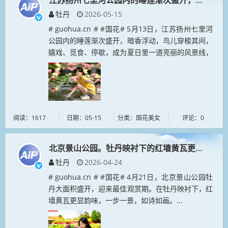
江苏扬州七里河公园内的睡莲渐次盛开，暗香浮动
牡丹
2026-05-15
# guohua.cn # #国花# 5月13日，江苏扬州七里河
公园内的睡莲渐次盛开，暗香浮动，鸟儿穿梭其间，
嬉戏、觅食、停歇，成为夏日里一道亮丽的风景线，
吸引众多游客前来观赏拍照。...
阅读：1617
日期：05-15
分类：国花美女
评论：0
北京景山公园。牡丹映衬下的红墙黄瓦更显韵味
牡丹
2026-04-24
# guohua.cn # #国花# 4月21日，北京景山公园牡
丹大面积盛开，迎来最佳观赏期。在牡丹映衬下，红
墙黄瓦更显韵味，一步一景，如诗如画。...