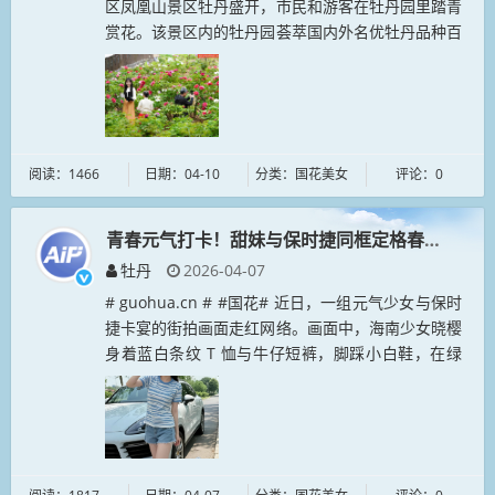
区凤凰山景区牡丹盛开，市民和游客在牡丹园里踏青
赏花。该景区内的牡丹园荟萃国内外名优牡丹品种百
余种，是中国南方重要的牡丹观赏与文化展示基
地。...
阅读：1466
日期：04-10
分类：国花美女
评论：0
青春元气打卡！甜妹与保时捷同框定格春日美好
牡丹
2026-04-07
# guohua.cn # #国花# 近日，一组元气少女与保时
捷卡宴的街拍画面走红网络。画面中，海南少女晓樱
身着蓝白条纹 T 恤与牛仔短裤，脚踩小白鞋，在绿
树成荫的街头比耶摆拍，甜笑明媚...