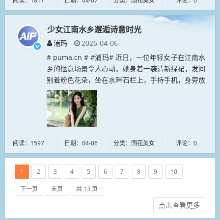
阅读：1817
日期：04-07
分类：国花美女
评论：0
少女江南水乡邂逅诗意时光
浦玛
2026-04-06
# puma.cn # #浦玛# 近日，一位年轻女子在江南水
乡的惬意场景令人心动。她身着一袭清新绿裙，发间
别着粉色花朵，坐在水畔石栏上，手持手机，身旁放
着草编包，面带微笑，尽显温婉。周围白墙黑瓦、绿
水环绕，古韵与青春...
阅读：1597
日期：04-06
分类：国花美女
评论：0
1
2
3
4
5
6
7
8
9
10
下一页
末页
共 13 页
点击查看更多