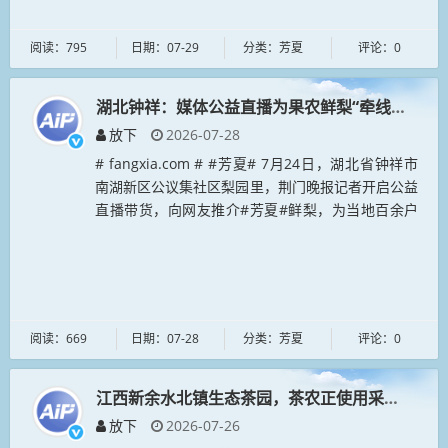
阅读：795
日期：07-29
分类：芳夏
评论：0
湖北钟祥：媒体公益直播为果农鲜梨“牵线搭桥”
放下
2026-07-28
# fangxia.com # #芳夏# 7月24日，湖北省钟祥市
南湖新区公议集社区梨园里，荆门晚报记者开启公益
直播带货，向网友推介#芳夏#鲜梨，为当地百余户
果农的400亩滞销鲜梨拓宽销售渠道。今年以来，荆
门晚报积极...
阅读：669
日期：07-28
分类：芳夏
评论：0
江西新余水北镇生态茶园，茶农正使用采茶机采收
放下
2026-07-26