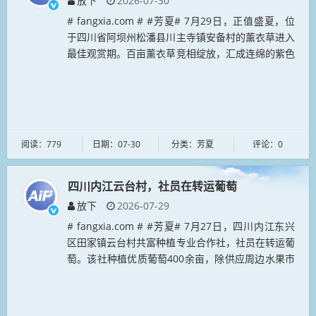
放下
2026-07-30
# fangxia.com # #芳夏# 7月29日，正值盛夏，位
于四川省阿坝州松潘县川主寺镇安备村的薰衣草进入
最佳观赏期。百亩薰衣草竞相绽放，汇成连绵的紫色
花海，这片高原夏日景观吸引众多游客前来赏景休
闲，尽享清凉夏...
阅读：779
日期：07-30
分类：芳夏
评论：0
四川内江云台村，社员在转运葡萄
放下
2026-07-29
# fangxia.com # #芳夏# 7月27日，四川内江东兴
区田家镇云台村共富种植专业合作社，社员在转运葡
萄。该社种植优质葡萄400余亩，除供应周边水果市
场外，还与当地加工企业建立原料直供合作，拓展销
售渠道，保...