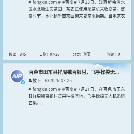
# fangxia.com # #芳夏# 7月23日，江西新余渝水
区水北镇生态茶园，茶农正使用采茶机采收夏茶。盛
夏时节，水北镇千亩茶园迎来夏茶采摘期。当地茶农
合理避开高温时段，利用机械采摘，提高采收效率，
降低劳动强度...
阅读：845
日期：07-26
分类：芳夏
评论：0
百色市田东县祥周镇百银村，飞手操控无人机吊运
放下
2026-07-25
# fangxia.com # #芳夏# 7月21日，在百色市田东
县祥周镇百银村芒果种植基地，飞手操控无人机吊运
芒果。...