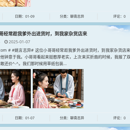
日期：01-09
分类：聊斋志异
评论：0
哥经常趁我爹外出进货时，到我家杂货店来
异
2025-01-07
yan.com # #姚言志异# 这位小哥哥经常趁我爹外出进货时，到我家杂货店
道他钟意于我。小哥哥看起来挺憨厚老实，上次来买折扇的时候，我报了
敢还价^-^。我们那时候用草纸包装...
日期：01-07
分类：聊斋志异
评论：0