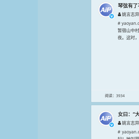
琴弦有了
姚言志
# yao
暂宿山中
夜。这时，
阅读：3934
女曰：“
姚言志
# yao
妇！她叫