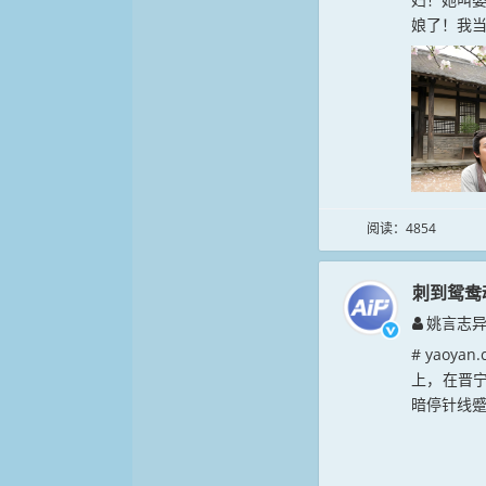
娘了！我当
阅读：4854
刺到鸳鸯
姚言志
# yao
上，在晋
暗停针线蹙