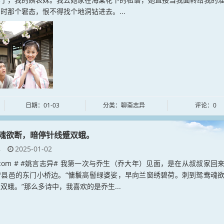
时那个窘态，恨不得找个地洞钻进去。...
日期：01-03
分类：聊斋志异
评论：0
魂欲断，暗停针线蹙双蛾。
异
2025-01-02
yan.com # #姚言志异# 我第一次与乔生（乔大年）见面，是在从叔叔家回
宁县邑的东门小桥边。“慵鬟高髻绿婆娑，早向兰窗绣碧荷。刺到鸳鸯魂
双蛾。”那么多诗中，我喜欢的是乔生...