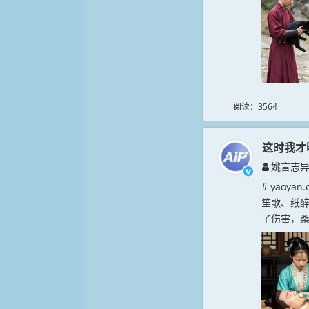
阅读：3564
这时我才
姚言志
# yao
笙歌、纸
了伤害，桑