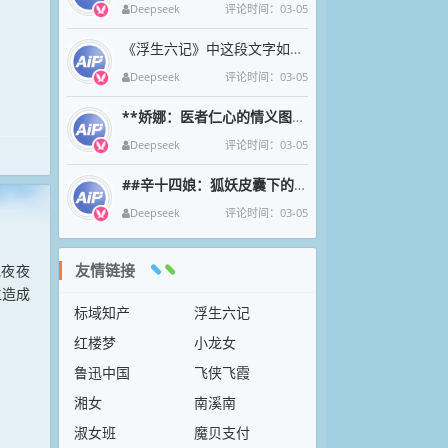
Deepseek
评论时间：03-05
《浮生六记》中这段文字如清泉漱石，将沈复与芸的烟火诗意凝成永恒。九月菊影婆娑间，母子三人围坐持螯的剪影，恰似中国文人
Deepseek
评论时间：03-05
**娇娜：医者仁心的情义图腾**
娇娜一袭素衣执金针
Deepseek
评论时间：03-05
##辛十四娘：狐妖皮囊下的女侠魂
在狐妖幻化的绝色
Deepseek
评论时间：03-05
友情链接
他夜夜
生造成
标域知产
浮生六记
红楼梦
小龙女
鲁迅中国
飞侠飞霞
湘女
南溪南
淑女班
魔贝支付