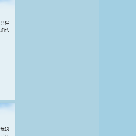
，只得
以消永
服我媳
准丈母