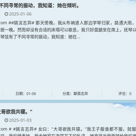
不同寻常的振动，我知道：她在倾听。
异
2025-01-06
yan.com ##姚言志异# 那天傍晚，我从布衲道人那边学琴归家，路遇大雨
村居一晚。然而却没有合适的床塌可以歇息，我只好盘腿坐在席上，抚琴
琴弦有了不同寻常的振动，我知道：她在...
日期：01-06
分类：聊斋志异
评论：0
大哥欲我共寝。”
异
2025-01-03
yan.com # #姚言志异# 女曰：“大哥欲我共寝。”我王子服谁都不服，就
婴宁，我的姨表妹。我去她家在海棠花下的私语，她直接当我面转给我的