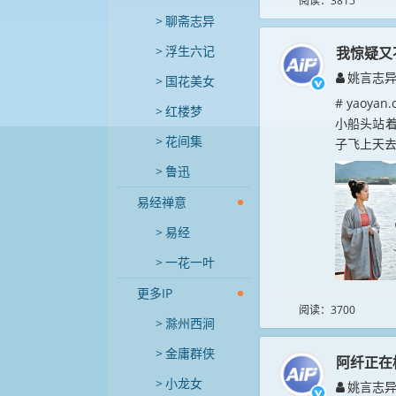
阅读：3815
聊斋志异
浮生六记
我惊疑又
姚言志
国花美女
# yao
红楼梦
小船头站着
花间集
子飞上天去
鲁迅
易经禅意
易经
一花一叶
更多IP
阅读：3700
滁州西涧
金庸群侠
阿纤正在
小龙女
姚言志