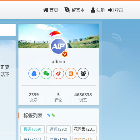
首页
留言本
注册
登录
admin
个正妻
倒活不
2339
5
4636338
文章
评论
浏览
标签列表
樱源
(369)
远涧
(292)
花间集
(236)
园林
(211)
芳夏
(176)
荷花淀
(139)