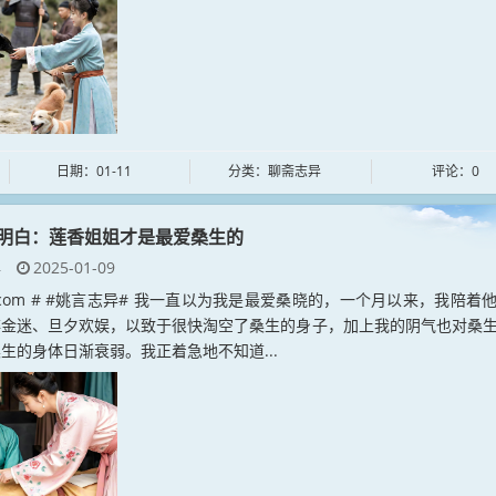
日期：01-11
分类：聊斋志异
评论：0
明白：莲香姐姐才是最爱桑生的
异
2025-01-09
yan.com # #姚言志异# 我一直以为我是最爱桑晓的，一个月以来，我陪着
醉金迷、旦夕欢娱，以致于很快淘空了桑生的身子，加上我的阴气也对桑
生的身体日渐衰弱。我正着急地不知道...