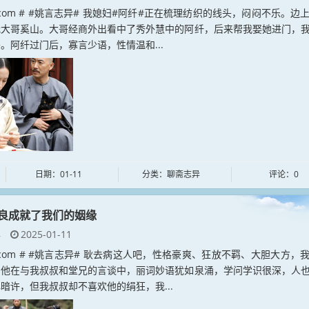
an.com # #姚言志异# 我媳妇#阿纤#正在梳理纺织的线头，闷闷不乐。边
我大哥奚山。大哥经商外出看中了秀外慧中的阿纤，后来帮我娶她进门，
。阿纤过门后，寡言少语，性情温和...
日期：01-11
分类：聊斋志异
评论：0
良成就了我们的姻缘
异
2025-01-11
yan.com # #姚言志异# 耿去病这人吧，性格豪爽、狂放不羁、大胆大方，
，他在与我叔叔和堂兄的言谈中，丽词妙语犹如泉涌，学问学识很深，人
暗许，但我叔叔却不喜欢他的绢狂，我...