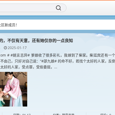
再创造传统IP！
社区新成员！
的，不仅有天意，还有她仅存的一点良知
异
2025-01-17
yan.com # #姚言志异# 爹娘收了很多彩礼，我嫁到了柴家。柴廷宾还有一
不由己，只好对自己说：“#邵九娘# 的命不好，若找个太好的人家，反
太好的人家，受点罪，受些委屈，...