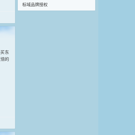
标域品牌授权
来买东
双倍的