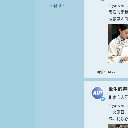
# yaoy
林徽因
黑猫的是
常感激大哥
阅读：3956
耿生的善
姚言志
# yao
一次见面
帅。我芳心