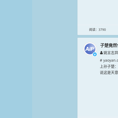
阅读：3790
子楚竟然
姚言志
# yao
上孙子楚
说这是天意