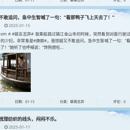
日期：01-17
分类：聊斋志异
评论：0
不敢追问，急中生智喊了一句：“看那鸭子飞上天去了！”
异
2025-01-15
yan.com # #姚言志异# 我乘船路过镇江金山寺的时候，突然看到对面行驶
的少妇，非常象是#庚娘#。我惊疑又不敢追问，急中生智喊了一句：“
了！”她听了也呼喊说：“馋狗想吃...
日期：01-15
分类：聊斋志异
评论：0
梳理纺织的线头，闷闷不乐。
异
2025-01-11