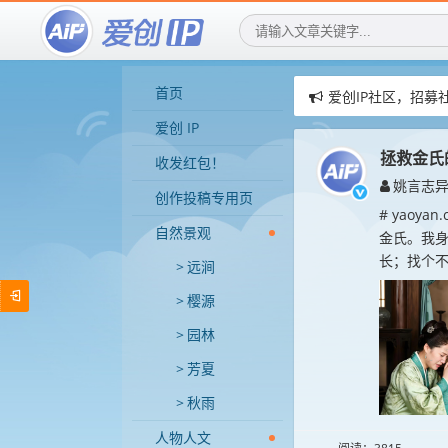
首页
赞助AIGIP社区公告
爱创IP社区，用AI
爱创 IP
爱创IP社区，招募
拯救金氏
收发红包！
姚言志
创作投稿专用页
# yao
自然景观
金氏。我身
长；找个不
远涧
樱源
园林
芳夏
秋雨
人物人文