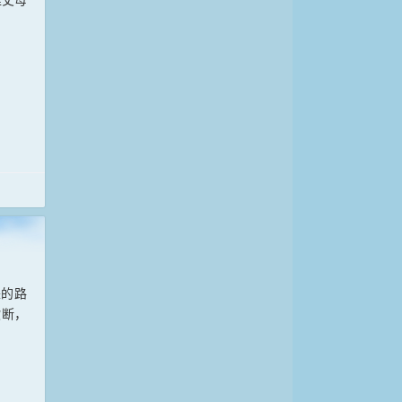
来的路
欲断，