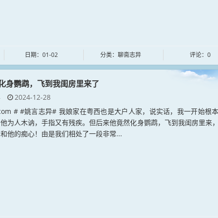
日期：01-02
分类：聊斋志异
评论：0
化身鹦鹉，飞到我闺房里来了
异
2024-12-28
yan.com # #姚言志异# 我娘家在粤西也是大户人家，说实话，我一开始根
：他为人木讷，手指又有残疾。但后来他竟然化身鹦鹉，飞到我闺房里来
和他的痴心！由是我们相处了一段非常...