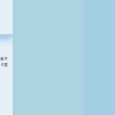
本看不
，子楚