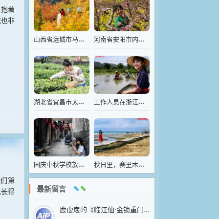
上抱着
我也非
山西省运城市马泉沟，山林间五彩斑斓
河南省安阳市内黄县豆公镇农民在为桃花授粉
湖北省宜昌市太平溪镇三峡茶谷·落佛茶旅新村茶主题公园
工作人员在浙江诸暨山下湖镇的珍珠智能化养殖基地放蚌
国庆中秋学校放假，呆在家里帮爸妈看店
秋日里，赛里木湖碧波万顷，风景如画
我们第
最新留言
也长得
鹿虔扆的《临江仙·金锁重门荒苑静》以凄婉笔触抒写亡国之痛，堪称五代词中沉郁悲怆的典范。上阕以“金锁”“荒苑”“绮窗”