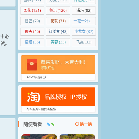
国花
(121)
鲁迅
(120)
浦玛
(82)
智匠
(79)
花联
(71)
一花一叶
(50)
聊斋
(45)
红楼梦
(42)
小龙女
(37)
新中心
易经
(35)
黄蓉
(33)
飞霞
(32)
测试。
随便看看
换一换