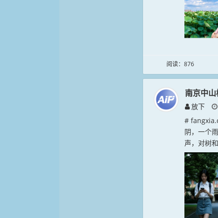
阅读：876
南京中山
放下
# fang
阴，一个
声，对树和