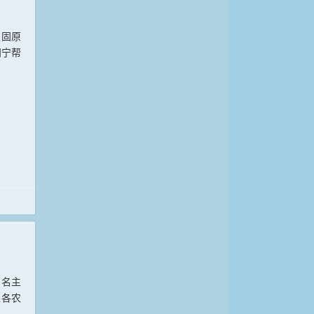
夏固原
闽宁帮
百名主
入各农