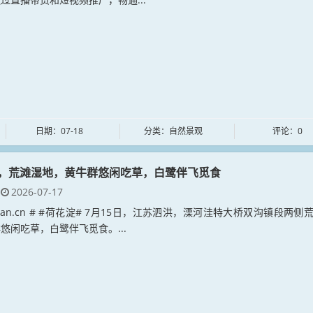
日期：07-18
分类：自然景观
评论：0
，荒滩湿地，黄牛群悠闲吃草，白鹭伴飞觅食
2026-07-17
adian.cn # #荷花淀# 7月15日，江苏泗洪，溧河洼特大桥双沟镇段两侧
悠闲吃草，白鹭伴飞觅食。...