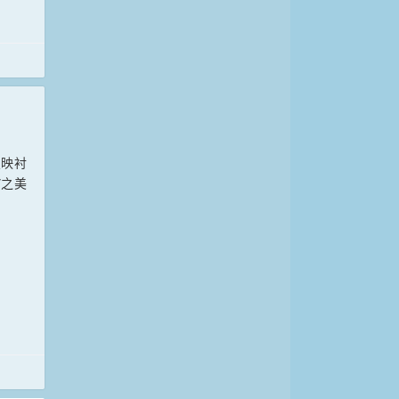
霞映衬
”之美