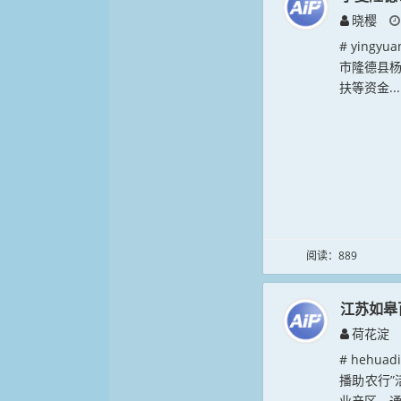
晓樱
# ying
市隆德县
扶等资金...
阅读：889
江苏如皋
荷花淀
# hehu
播助农行
业产区，通