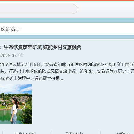
社区新成员！
再创造传统IP！
：生态修复废弃矿坑 赋能乡村文旅融合
2026-07-19
lin.cn # #园林# 7月16日，安徽省铜陵市铜官区西湖镇农林村废弃矿山经
绿装，打造出山水相依的欧式风情文旅小镇。近年来，安徽铜陵在历史上
座废弃矿山治理中，通过覆土植绿...