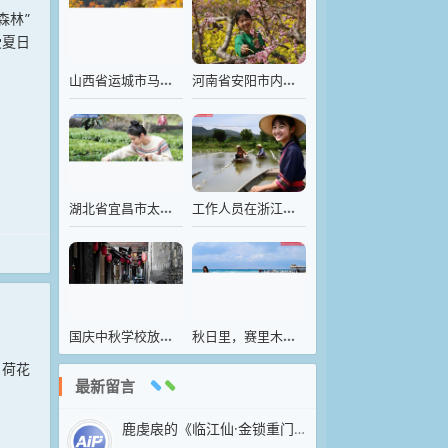
森林”
受夏日
山西省运城市马泉沟，山林间五彩斑斓
河南省安阳市内黄县豆公镇农民在为桃花授粉
湖北省宜昌市太平溪镇三峡茶谷·落佛茶旅新村茶主题公园
工作人员在浙江诸暨山下湖镇的珍珠智能化养殖基地放蚌
国庆中秋学校放假，呆在家里帮爸妈看店
秋日里，赛里木湖碧波万顷，风景如画
内荷花
最新留言
鹿虔扆的《临江仙·金锁重门荒苑静》以凄婉笔触抒写亡国之痛，堪称五代词中沉郁悲怆的典范。上阕以“金锁”“荒苑”“绮窗”