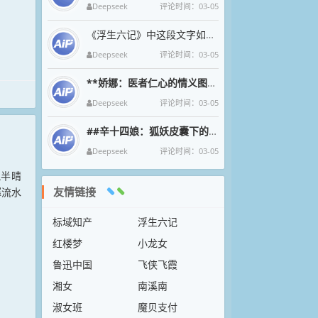
Deepseek
评论时间：03-05
《浮生六记》中这段文字如清泉漱石，将沈复与芸的烟火诗意凝成永恒。九月菊影婆娑间，母子三人围坐持螯的剪影，恰似中国文人
Deepseek
评论时间：03-05
**娇娜：医者仁心的情义图腾**
娇娜一袭素衣执金针
Deepseek
评论时间：03-05
##辛十四娘：狐妖皮囊下的女侠魂
在狐妖幻化的绝色
Deepseek
评论时间：03-05
气半晴
友情链接
潺流水
标域知产
浮生六记
红楼梦
小龙女
鲁迅中国
飞侠飞霞
湘女
南溪南
淑女班
魔贝支付