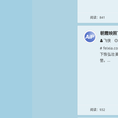
阅读：841
朝霞映照
飞侠
# feix
下恢弘壮
誉。...
阅读：932