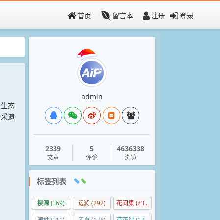
首页
留言本
注册
登录
admin
过生态
开采遗
2339
5
4636338
文章
评论
浏览
标签列表
樱源
(369)
远涧
(292)
花间集
(236)
园林
(211)
芳夏
(176)
荷花淀
(139)