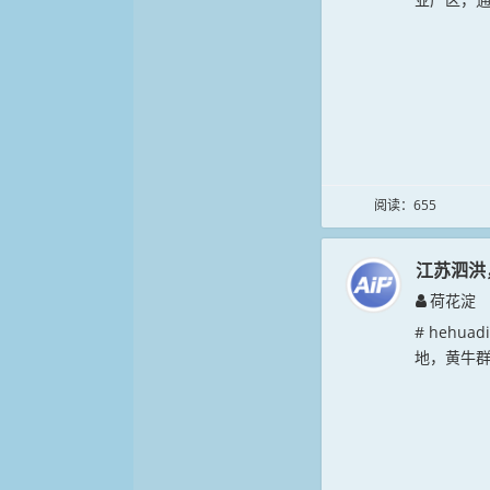
阅读：655
江苏泗洪
荷花淀
# hehu
地，黄牛群