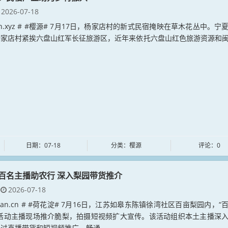
2026-07-18
yuan.xyz # #樱源# 7月17日，杨家店村的新式民宿掩映在草木花丛中。宁
杨家店村紧挨六盘山红军长征旅游区，近年来依托六盘山红色旅游资源和
日期：07-18
分类：樱源
评论：0
百名主播助农行 深入梨园带货推介
2026-07-18
adian.cn # #荷花淀# 7月16日，江苏如皋东陈镇徐湾社区百亩梨园内，“
”活动主播现场推介脆梨，拍摄短视频扩大宣传。该活动组织本土主播深
过直播带货和短视频推广，畅通...