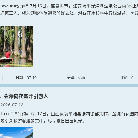
jian.xyz # #远涧# 7月16日，盛夏时节，江苏扬州渌洋湖湿地公园内“水上
，凉爽宜人，成为游客休闲避暑的好去处。游客在水杉林中穿梭游览，享
日期：07-19
分类：远涧
评论：0
：金滩荷花盛开引游人
2026-07-18
e.lnk.cn # #荷约# 7月17日，山西运城平陆县张村镇窑头村，金滩荷花园
吸引众多游客漫步其中，尽享夏日田园风光。...