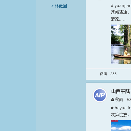
# yuan
林徽因
葱郁清凉
清凉。...
阅读：855
山西平陆
秋雨
# heyu
次第绽放，