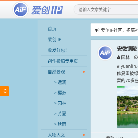
首页
爱创IP社区，招募
赞助AIGIP社区公告
爱创 IP
爱创IP社区，用AI
安徽铜陵
收发红包！
园林
创作投稿专用页
# yuan
自然景观
修复重披
留的70多
远涧
樱源
园林
芳夏
秋雨
人物人文