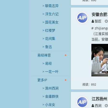
阅读：890
聊斋志异
浮生六记
安徽合肥
智匠
国花美女
# zhij
红楼梦
（江淮实
花间集
当前，安徽
鲁迅
易经禅意
易经
一花一叶
更多IP
阅读：892
滁州西涧
金庸群侠
江苏扬州
小龙女
西涧