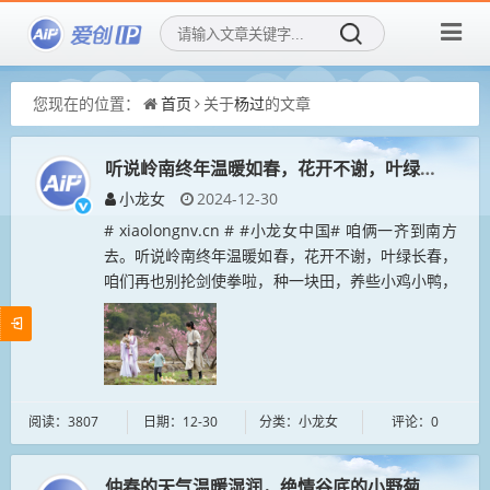
您现在的位置：
首页
关于
杨过
的文章
听说岭南终年温暖如春，花开不谢，叶绿长春
小龙女
2024-12-30
# xiaolongnv.cn # #小龙女中国# 咱俩一齐到南方
去。听说岭南终年温暖如春，花开不谢，叶绿长春，
咱们再也别抡剑使拳啦，种一块田，养些小鸡小鸭，
在南方晒一辈子太阳，生一大群儿子女儿，你说好不
好呢？...
阅读：3807
日期：12-30
分类：小龙女
评论：0
仲春的天气温暖湿润，绝情谷底的小野菊繁华芳菲