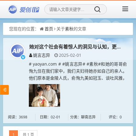
您现在的位置：
首页
关于
素秋
的文章
她对这个社会有着惊人的洞见与认知，更有隐退的
姚言志异
2025-02-01
# yaoyan.com # #姚言志异# #素秋#和她的哥哥俞
恂九住在我们家中，我们夫妇待她亦如自己的亲人。
他们原本是金陵人氏，俞恂九美如冠玉、谈吐风雅，
素秋肌肤晶莹、美丽动人。俞恂九因为考试落弟猝然
过世，后来我为...
阅读：3698
日期：02-01
分类：聊斋志异
评论：0
1
共 1 页