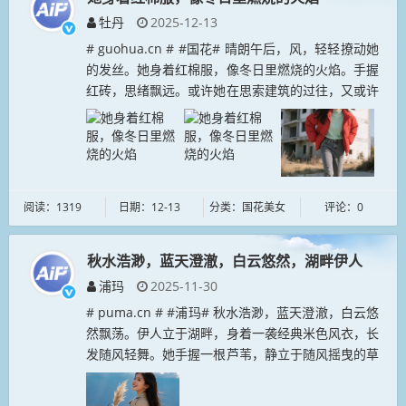
牡丹
2025-12-13
# guohua.cn # #国花# 晴朗午后，风，轻轻撩动她
的发丝。她身着红棉服，像冬日里燃烧的火焰。手握
红砖，思绪飘远。或许她在思索建筑的过往，又或许
在想象它未来的模样。在这片静谧中，她与时光对
望，于废墟里邂逅别...
阅读：1319
日期：12-13
分类：国花美女
评论：0
秋水浩渺，蓝天澄澈，白云悠然，湖畔伊人
浦玛
2025-11-30
# puma.cn # #浦玛# 秋水浩渺，蓝天澄澈，白云悠
然飘荡。伊人立于湖畔，身着一袭经典米色风衣，长
发随风轻舞。她手握一根芦苇，静立于随风摇曳的草
丛中，面带微笑，目光投向远方波光粼粼的湖面。阳
光洒落，湖面闪烁如...