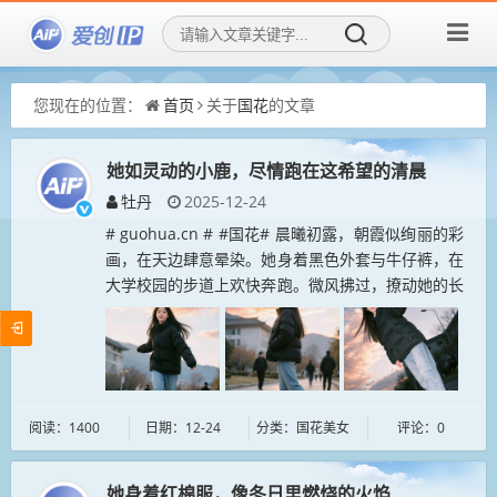
您现在的位置：
首页
关于
国花
的文章
她如灵动的小鹿，尽情跑在这希望的清晨
牡丹
2025-12-24
# guohua.cn # #国花# 晨曦初露，朝霞似绚丽的彩
画，在天边肆意晕染。她身着黑色外套与牛仔裤，在
大学校园的步道上欢快奔跑。微风拂过，撩动她的长
发，青春的面庞满是朝气。四周同学渐多，或匆忙赶
路，或轻声交谈，...
阅读：1400
日期：12-24
分类：国花美女
评论：0
她身着红棉服，像冬日里燃烧的火焰