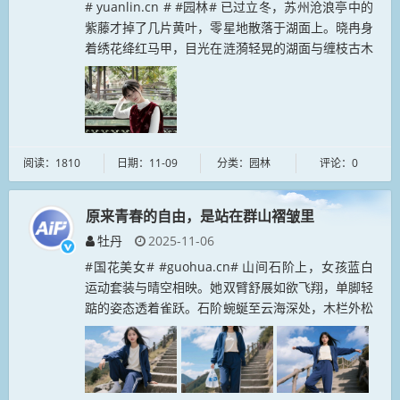
# yuanlin.cn # #园林# 已过立冬，苏州沧浪亭中的
紫藤才掉了几片黄叶，零星地散落于湖面上。晓冉身
着绣花绛红马甲，目光在涟漪轻晃的湖面与缠枝古木
间流转。初冬的风掠过亭台，她却觉这景致里的清寂
恰到好处，黄叶...
阅读：1810
日期：11-09
分类：园林
评论：0
原来青春的自由，是站在群山褶皱里
牡丹
2025-11-06
#国花美女# #guohua.cn# 山间石阶上，女孩蓝白
运动套装与晴空相映。她双臂舒展如欲飞翔，单脚轻
踮的姿态透着雀跃。石阶蜿蜒至云海深处，木栏外松
涛阵阵。山风扬起她及腰长发，阳光在发梢跳跃成细
碎金斑。此刻所有烦恼...