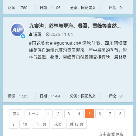
阅读：1780
日期：11-06
分类：国花美女
评论：0
九寨沟，彩林与翠海、叠瀑、雪峰等自然景观交相
浦玛
2025-11-04
#国花美女# #guohua.cn# 深秋时节，四川阿坝藏
族羌族自治州九寨沟景区迎来一年中最美的季节，彩
林与翠海、叠瀑、雪峰等自然景观交相辉映，层林尽
染，五彩斑斓，吸引八方游客纷至沓来。 #
puma.cn # &n...
阅读：1735
日期：11-04
分类：国花美女
评论：0
首页
上一页
1
2
3
4
5
6
7
8
9
10
下一页
末页
共 13 页
点击查看更多