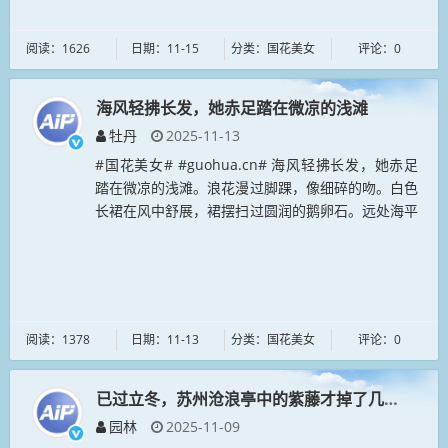
阅读：1626
日期：11-15
分类：国花美女
评论：0
海风轻拂长发，她赤足踏在微凉的浅滩
牡丹
2025-11-13
#国花美女# #guohua.cn# 海风轻拂长发，她赤足
踏在微凉的浅滩。浪花漫过脚踝，像细碎的吻。白色
长裙在风中舒展，裙摆扫过圆润的鹅卵石。远处海平
面与天际线相接，云絮慵懒地飘着。她低头看水流过
趾缝，仿佛时光也随之...
阅读：1378
日期：11-13
分类：国花美女
评论：0
已过立冬，苏州沧浪亭中的紫藤才掉了几片黄叶
园林
2025-11-09