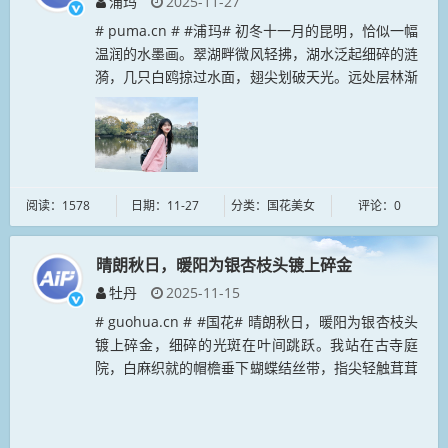
浦玛
2025-11-27
# puma.cn # #浦玛# 初冬十一月的昆明，恰似一幅
温润的水墨画。翠湖畔微风轻拂，湖水泛起细碎的涟
漪，几只白鸥掠过水面，翅尖划破天光。远处层林渐
染金黄，传统飞檐与现代楼宇在树影间错落相映。这
座城市总以恰到好处...
阅读：1578
日期：11-27
分类：国花美女
评论：0
晴朗秋日，暖阳为银杏枝头镀上碎金
牡丹
2025-11-15
# guohua.cn # #国花# 晴朗秋日，暖阳为银杏枝头
镀上碎金，细碎的光斑在叶间跳跃。我站在古寺庭
院，白麻织就的帽檐垂下蝴蝶结丝带，指尖轻触茸茸
的耳罩，暖意便顺着掌心漫向全身。脚下银杏叶铺成
金毯，石灯笼覆着薄...