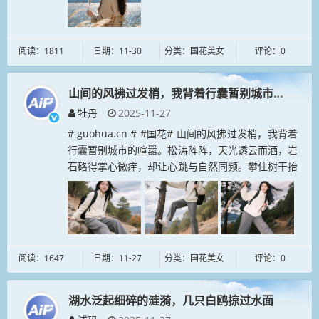
阅读：1811
日期：11-30
分类：国花美女
评论：0
山间的风拂过发梢，我背着行囊暂别城市的喧嚣
牡丹
2025-11-27
# guohua.cn # #国花# 山间的风拂过发梢，我背着
行囊暂别城市的喧嚣。松涛阵阵，天光透云而洒，岩
石硌得掌心微痒，却让心跳与自然同频。攀住树干抬
腿时，枝桠轻颤，仿佛山野在回应我的雀跃。举着拾
来的枯枝站定，望...
阅读：1647
日期：11-27
分类：国花美女
评论：0
湖水泛起细碎的涟漪，几只白鸥掠过水面