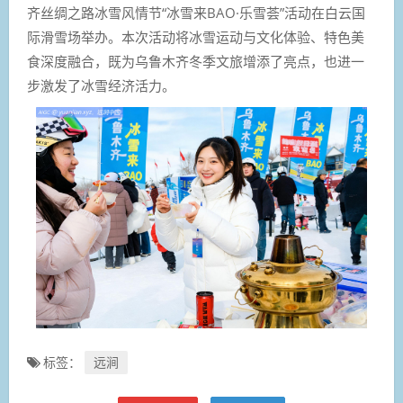
齐丝绸之路冰雪风情节“冰雪来BAO·乐雪荟”活动在白云国
际滑雪场举办。本次活动将冰雪运动与文化体验、特色美
食深度融合，既为乌鲁木齐冬季文旅增添了亮点，也进一
步激发了冰雪经济活力。
标签：
远涧