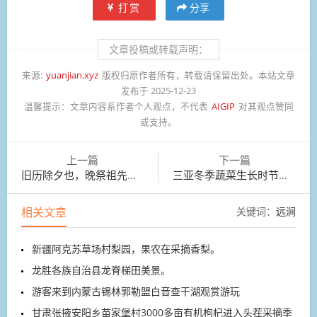
打赏
分享
文章投稿或转载声明：
来源:
yuanjian.xyz
版权归原作者所有，转载请保留出处。本站文章
发布于 2025-12-23
温馨提示：
文章内容系作者个人观点，不代表
AIGIP
对其观点赞同
或支持。
上一篇
下一篇
旧历除夕也，晚祭祖先。夜添菜饮酒,放花爆
三亚冬季蔬菜生长时节，当地农民在田间施肥、管护
相关文章
关键词：
远涧
新疆阿克苏草场村梨园，果农在采摘香梨。
龙胜各族自治县龙脊梯田美景。
游客来到内蒙古锡林郭勒盟白音查干湖观赏游玩
甘肃张掖安阳乡苗家堡村3000多亩有机枸杞进入头茬采摘季