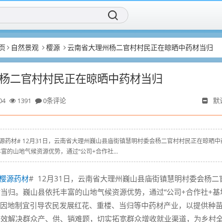
页
自然景观
樱源
云南省大理州杨二官村村民正在晾晒中药材当归
杨二官村村民正在晾晒中药材当归
04
1391
0条评论
默
yz # #樱源药材# 12月31日，云南省大理州巍山县庙街镇慧明村委会杨二官村村民正在晾晒中
富的山地气候资源优势，通过“公司+合作社...
樱源药材
# 12月31日，云南省大理州巍山县庙街镇慧明村委会杨二
当归。巍山县依托丰富的山地气候资源优势，通过“公司+合作社+基
，因地制宜引导农民发展红花、重楼、当归等中药材产业，以提供种
有效解决群众产、供、销难题，切实拓宽群众增收就业渠道，为乡村