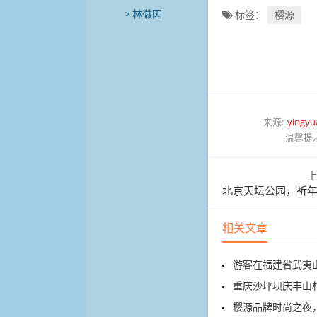
林徽因
标签：
樱源
来源:
yingyu
温馨提
北京天坛公园，祈年
相关文章
游客在福建省武夷
重庆沙坪坝庆丰山村的溶
樱源品牌时尚之夜，