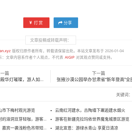
打赏
分享
文章投稿或转载声明：
an.xyz
版权归原作者所有，转载请保留出处。本站文章发布于 2026-01-04
示：
文章内容系作者个人观点，不代表
AIGIP
对其观点赞同或支持。
上一篇
下一篇
殿华灯璀璨，游人如织。
张掖沙漠公园举办甘肃省“新年登高”全民健身主题活
关键词
山市下梅村观光游览
云南红河建水，古陶墙下邂逅建水烟火
洞豆芽轻咖，游客正在游览打卡
游客在新疆克拉玛依世界魔鬼城景区游览
嘉宾一袭浅粉色吊带短裙亮相
湖北宣恩：游绿水青山 享夏日清凉