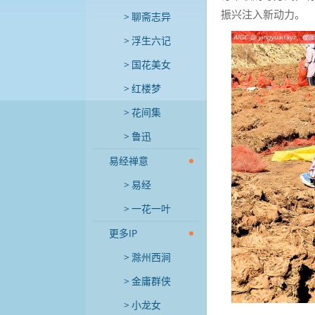
振兴注入新动力。
聊斋志异
浮生六记
国花美女
红楼梦
花间集
鲁迅
易经禅意
易经
一花一叶
更多IP
滁州西涧
金庸群侠
小龙女