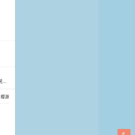
动
：
樱源