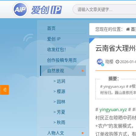
首页
您现在的位置：
首
爱创 IP
云南省大理州
收发红包！
创作投稿专用页
晓樱
2026-01-
自然景观
摘要：
远涧
# yingyuan.x
樱源
材当归。巍山县依托丰
园林
#
yingyuan.xyz
# #
芳夏
村民正在晾晒中药材
秋雨
+农户”的发展模式
人物人文
订单收购等方式，