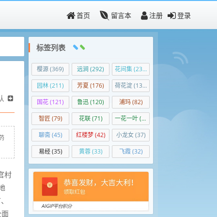
首页
留言本
注册
登录
标签列表
樱源
(369)
远涧
(292)
花间集
(236)
园林
(211)
芳夏
(176)
荷花淀
(139)
认
国花
(121)
鲁迅
(120)
浦玛
(82)
智匠
(79)
花联
(71)
一花一叶
(50)
聊斋
(45)
红楼梦
(42)
小龙女
(37)
药
易经
(35)
黄蓉
(33)
飞霞
(32)
官村
地
苗、
全面