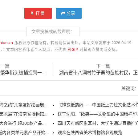
打赏
分享
文章投稿或转载声明：
nion.cn
版权归原作者所有，转载请保留出处。本站文章发布于 2026-04-19
示：
文章内容系作者个人观点，不代表
AIGIP
对其观点赞同或支持。
上一篇
下一篇
街头被捕捉到一组靓丽照片
湖南省十八洞村竹子寨的苗族村民，正在网络
关键词
约”儿童友好绘画展在上海开幕
《锋玄纸韵阔——中国纸上刀绘文化艺术作品展》在辽宁开
艺术展”在海南省博物馆展出
辽宁沈阳：“微笑——文物里的中国精神印记”展览开幕
举行 超300款产品全球首发
四川天府新区象耳村，大学生通过直播推介黄
各类羊元素产品开始陆续亮相
观众在陕西省美术博物馆参观展览