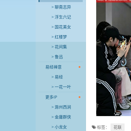
聊斋志异
浮生六记
国花美女
红楼梦
花间集
鲁迅
易经禅意
易经
一花一叶
更多IP
滁州西涧
金庸群侠
小龙女
标签：
花联