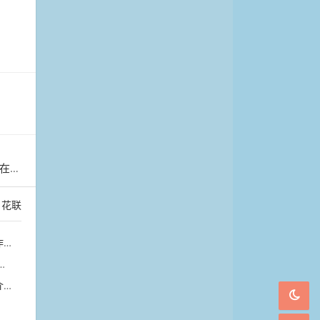
直播
：
花联
展
桃