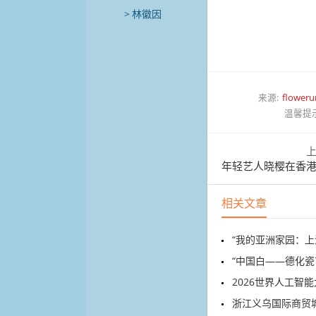
林徽因
来源:
floweru
温馨提
年轻艺人晓樱在香港繁华
相关文章
“我的亚洲家园：上海之
“中国白——德化瓷
2026世界人工智能大会
浙江义乌国际商贸城内