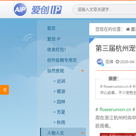
首页
您现在的位置：
首
爱创 IP
第三届杭州宠
收发红包！
创作投稿专用页
花禅
2026-04-
自然景观
摘要：
远涧
# flowerunio
樱源
中心启幕，不少宠物主携带
园林
#
flowerunion.cn
#
芳夏
周在浙江杭州时尚中心
秋雨
民观看。
人物人文