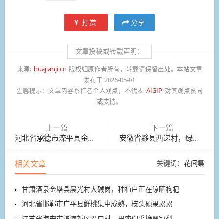
打赏
分享
文章投稿或转载声明：
来源:
huajianji.cn
版权归原作者所有，转载请保留出处。本站文章
发布于 2026-05-01
温馨提示：
文章内容系作者个人观点，不代表
AIGIP
对其观点赞同
或支持。
上一篇
下一篇
河北省承德市滦平县金山岭长城晨光映照，壮美如画
安徽省黟县西递村，绿水青山、清新隽逸、淡雅明快
相关文章
关键词：
花间集
甘肃酒泉金塔县晨光村大碱岗，种植户正在晾晒枸杞
河北省邯郸市广平县鲜桃集中成熟，枝头硕果累累
江苏省海安市滨海新区沿口村，果农们采摘翠冠梨