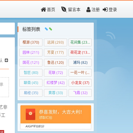
首页
留言本
注册
登录
标签列表
樱源
(370)
远涧
(293)
花间集
(237)
园林
(211)
芳夏
(177)
荷花淀
(139)
认
国花
(121)
鲁迅
(120)
浦玛
(82)
智匠
(80)
花联
(72)
一花一叶
(50)
聊斋
(45)
红楼梦
(42)
小龙女
(37)
展示
易经
(35)
黄蓉
(33)
飞霞
(32)
艺非
等工