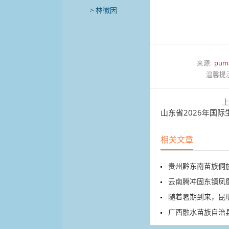
林徽因
来源:
pum
温馨提
山东省2026年国际生物多
相关文章
贵州黔东南苗族侗族
云南腾冲固东镇凤
随着暑期到来，昆明市
广西融水苗族自治县安