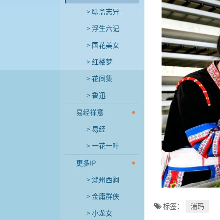
聊斋志异
浮生六记
国花美女
红楼梦
花间集
鲁迅
易经禅意
易经
一花一叶
更多IP
滁州西涧
金庸群侠
标签：
浦玛
小龙女