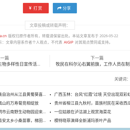
打赏
分享
文章投稿或转载声明：
a.cn
版权归原作者所有，转载请保留出处。本站文章发布于 2026-05-22
示：
文章内容系作者个人观点，不代表
AIGIP
对其观点赞同或支持。
上一篇
下一篇
样性日宣传活动在寿光市举办
牧民在科尔沁右翼前旗，工作人员在制作
关键词
自治州从江县黄蜀葵喜获丰收
广西玉林：台风“红霞”过境 天空出现双彩
凰山的万寿菊竞相绽放
贵州省榕江县九秋村，苗族村民在采收西
云南野生动物园迎来客流高峰。
一位姑娘在泸沽湖上观赏海菜花
太乡小桑苗寨，梯田绿意盎然
模特晓菲演绎全新浦玛茶叶产品