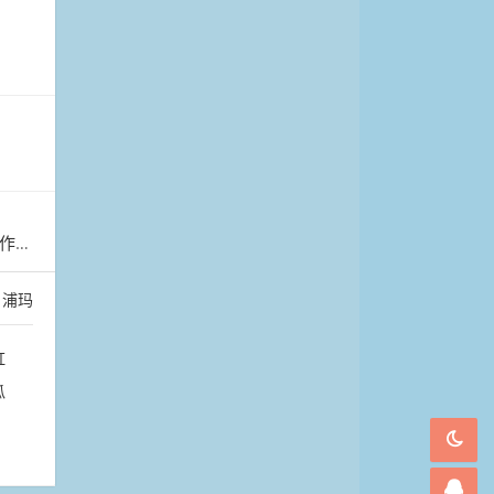
马鞍
：
浦玛
虹
瓜