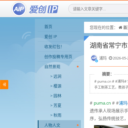
首页
您现在的位置：
首
爱创 IP
湖南省常宁市
收发红包！
创作投稿专用页
浦玛
2026-05-
自然景观
摘要：
远涧
# puma.cn #
樱源
手工制茶工艺，教孩子
园林
#
puma.cn
# #
浦玛
芳夏
遗传承人现场展示
秋雨
序，弘扬传统技艺
人物人文