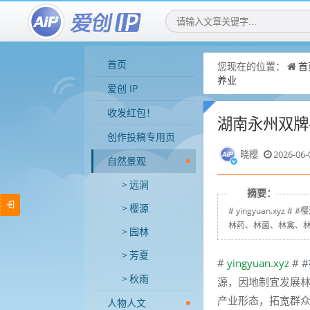
首页
您现在的位置：
首
养业
爱创 IP
收发红包！
湖南永州双牌
创作投稿专用页
晓樱
2026-06-
自然景观
远涧
摘要：
樱源
# yingyuan.
林药、林菌、林禽、林
园林
芳夏
#
yingyuan.xyz
# #
秋雨
源，因地制宜发展
产业形态，拓宽群
人物人文