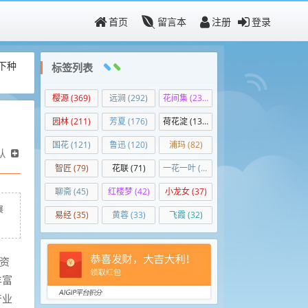
首页
留言本
注册
登录
下种
标签列表
樱源
(369)
远涧
(292)
花间集
(236)
园林
(211)
芳夏
(176)
荷花淀
(139)
国花
(121)
鲁迅
(120)
浦玛
(82)
认
智匠
(79)
花联
(71)
一花一叶
(50)
聊斋
(45)
红楼梦
(42)
小龙女
(37)
展
易经
(35)
黄蓉
(33)
飞霞
(32)
资
丰富
产业