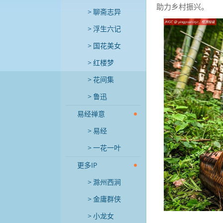
助力乡村振兴。
聊斋志异
浮生六记
国花美女
红楼梦
花间集
鲁迅
易经禅意
易经
一花一叶
更多IP
滁州西涧
金庸群侠
小龙女