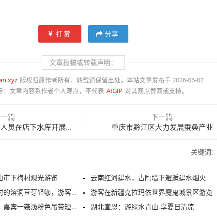
打赏
分享
文章投稿或转载声明：
an.xyz
版权归原作者所有，转载请保留出处。本站文章发布于 2026-06-02
示：
文章内容系作者个人观点，不代表
AIGIP
对其观点赞同或支持。
上一篇
下一篇
店下水库开展常态化巡河护水
重庆市黔江区大力发展蚕桑产业
关键词
山市下梅村观光游览
云南红河建水，古陶墙下邂逅建水烟火
洞豆芽轻咖，游客正在游览打卡
游客在新疆克拉玛依世界魔鬼城景区游览
嘉宾一袭浅粉色吊带短裙亮相
湖北宣恩：游绿水青山 享夏日清凉