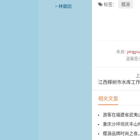
标签：
樱源
林徽因
来源:
yingyu
温馨提
江西樟树市水库工作人员在
相关文章
游客在福建省武夷
重庆沙坪坝庆丰山村的溶
樱源品牌时尚之夜，