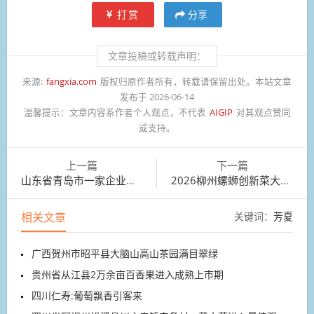
打赏
分享
文章投稿或转载声明：
来源:
fangxia.com
版权归原作者所有，转载请保留出处。本站文章
发布于 2026-06-14
温馨提示：
文章内容系作者个人观点，不代表
AIGIP
对其观点赞同
或支持。
上一篇
下一篇
山东省青岛市一家企业生产海外市场的服装产品
2026柳州螺蛳创新菜大赛在广西柳州螺蛳粉文化产业园举行
相关文章
关键词：
芳夏
广西贺州市昭平县大脑山高山茶园满目翠绿
贵州省从江县2万余亩百香果进入成熟上市期
四川仁寿:葡萄飘香引客来