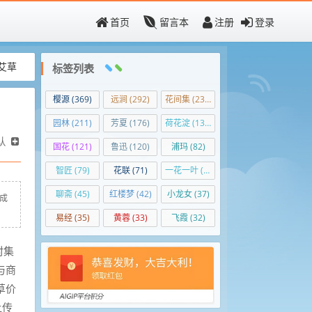
首页
留言本
注册
登录
艾草
标签列表
樱源
(369)
远涧
(292)
花间集
(236)
园林
(211)
芳夏
(176)
荷花淀
(139)
认
国花
(121)
鲁迅
(120)
浦玛
(82)
智匠
(79)
花联
(71)
一花一叶
(50)
聊斋
(45)
红楼梦
(42)
小龙女
(37)
的成
易经
(35)
黄蓉
(33)
飞霞
(32)
村集
与商
草价
让传