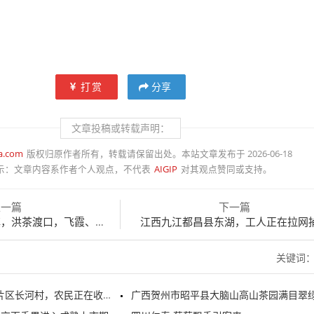
打赏
分享
文章投稿或转载声明：
ia.com
版权归原作者所有，转载请保留出处。本站文章发布于 2026-06-18
示：
文章内容系作者个人观点，不代表
AIGIP
对其观点赞同或支持。
上一篇
下一篇
渡口，飞霞、古建、碧水相融
江西九江都昌县东湖，工人正在拉网
关键词
长河村，农民正在收获小龙虾
广西贺州市昭平县大脑山高山茶园满目翠