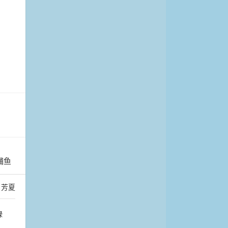
捕鱼
：
芳夏
绿