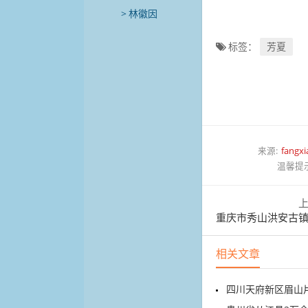
林徽因
标签：
芳夏
来源:
fangx
温馨提
重庆市秀山洪安古镇，洪茶
相关文章
四川天府新区眉山片区