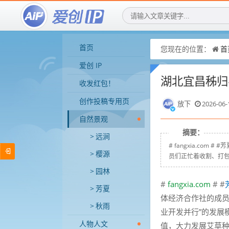
首页
您现在的位置：
首
爱创 IP
湖北宜昌秭归
收发红包！
创作投稿专用页
放下
2026-06-
自然景观
摘要：
远涧
# fangxia.co
樱源
员们正忙着收割、打包
园林
#
fangxia.com
# #
芳夏
体经济合作社的成员
秋雨
业开发并行”的发展
人物人文
值，大力发展艾草