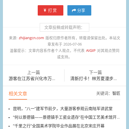
打赏
分享
文章投稿或转载声明：
来源:
zhijiangcn.com
版权归原作者所有，转载请保留出处。本站文
章发布于 2026-07-06
温馨提示：
文章内容系作者个人观点，不代表
AIGIP
对其观点赞同
或支持。
上一篇
下一篇
游客在江苏省兴化市万亩荷塘景区乘坐木筏赏荷游玩。
清新打卡！林芳夏漫步大理樱源小筑
相关文章
关键词：
智匠
昆明，“八一”建军节前夕，大量游客参观云南陆军讲武堂
“何以景德镇——景德镇手工瓷业遗存”在中国工艺美术馆开展
“千里之行”全国美术学院毕业作品展在北京宋庄开幕