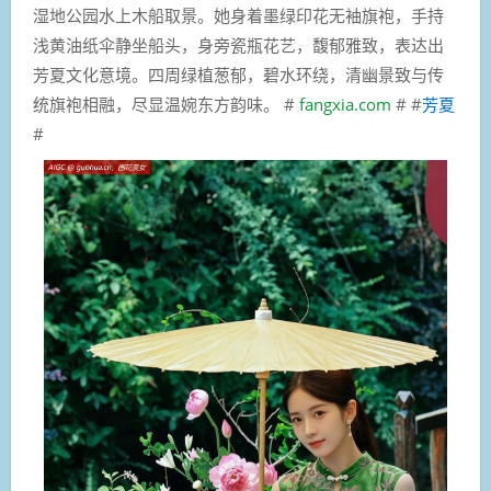
湿地公园水上木船取景。她身着墨绿印花无袖旗袍，手持
浅黄油纸伞静坐船头，身旁瓷瓶花艺，馥郁雅致，表达出
芳夏文化意境。四周绿植葱郁，碧水环绕，清幽景致与传
统旗袍相融，尽显温婉东方韵味。 #
fangxia.com
# #
芳夏
#