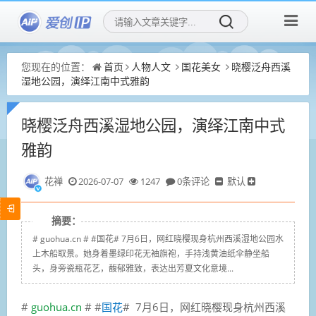
您现在的位置：
首页
人物人文
国花美女
晓樱泛舟西溪
湿地公园，演绎江南中式雅韵
晓樱泛舟西溪湿地公园，演绎江南中式
雅韵
花禅
2026-07-07
1247
0条评论
默认
摘要：
# guohua.cn # #国花# 7月6日，网红晓樱现身杭州西溪湿地公园水
上木船取景。她身着墨绿印花无袖旗袍，手持浅黄油纸伞静坐船
头，身旁瓷瓶花艺，馥郁雅致，表达出芳夏文化意境...
#
guohua.cn
# #
国花
# 7月6日，网红晓樱现身杭州西溪