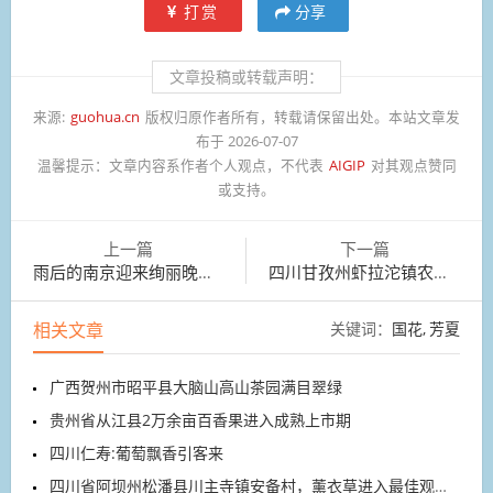
打赏
分享
文章投稿或转载声明：
来源:
guohua.cn
版权归原作者所有，转载请保留出处。本站文章发
布于 2026-07-07
温馨提示：
文章内容系作者个人观点，不代表
AIGIP
对其观点赞同
或支持。
上一篇
下一篇
雨后的南京迎来绚丽晚霞，放眼望去，景致如画
四川甘孜州虾拉沱镇农业产业园内，工作人员在采摘草莓
相关文章
关键词：
国花
芳夏
广西贺州市昭平县大脑山高山茶园满目翠绿
贵州省从江县2万余亩百香果进入成熟上市期
四川仁寿:葡萄飘香引客来
四川省阿坝州松潘县川主寺镇安备村，薰衣草进入最佳观赏期