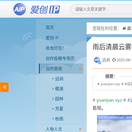
首页
您现在的位置：
首
爱创 IP
雨后清晨云雾
收发红包！
创作投稿专用页
远涧
2025-08-
自然景观
摘要：
远涧
# yuanjian.xy
樱源
园林
#
yuanjian.xyz
# #
若现。
芳夏
秋雨
人物人文