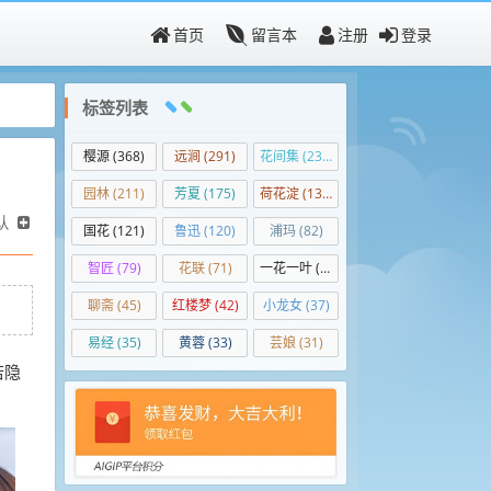
首页
留言本
注册
登录
标签列表
樱源
(368)
远涧
(291)
花间集
(236)
园林
(211)
芳夏
(175)
荷花淀
(138)
认
国花
(121)
鲁迅
(120)
浦玛
(82)
智匠
(79)
花联
(71)
一花一叶
(50)
聊斋
(45)
红楼梦
(42)
小龙女
(37)
易经
(35)
黄蓉
(33)
芸娘
(31)
若隐