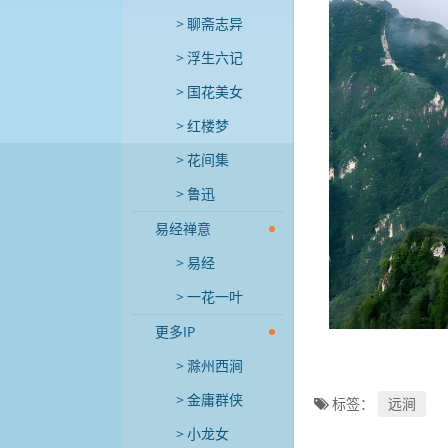
聊斋志异
浮生六记
国花美女
红楼梦
花间集
鲁迅
易经禅意
易经
一花一叶
更多IP
滁州西涧
金庸群侠
标签：
远涧
小龙女