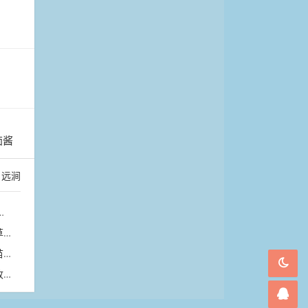
茄酱
：
远涧
翠
苗
节