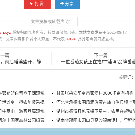
打赏
分享
文章投稿或转载声明：
an.xyz
版权归原作者所有，转载请保留出处。本站文章发布于 2025-08-17
示：
文章内容系作者个人观点，不代表
AIGIP
对其观点赞同或支持。
上一篇
下一篇
雨后睡莲盛开，静谧唯美。
一位番茄女孩正在推广“浦玛”品牌番
关键词
郭勒盟白音查干湖观赏游玩
甘肃张掖安阳乡苗家堡村3000多亩有机枸杞进入头茬采摘季
泄滩乡，橙农加紧采摘夏橙
河北省承德市围场满族蒙古族自治县坝上草原满目青
草山，游客登高观赏日出云海
湖州市德清县乾元镇卫星村，农民在起秧苗、插秧
尔山国家森林公园绿意盎然
湖南省邵阳市洞口县高沙镇南泥村，早稻收割时