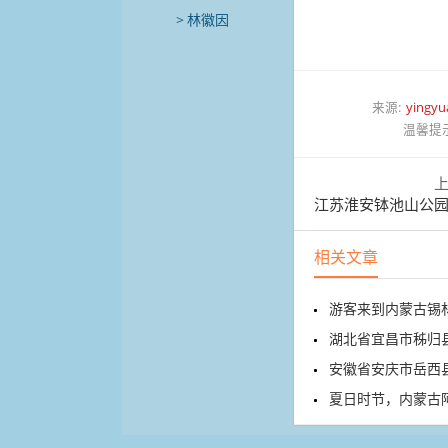
林徽因
来源:
yingyu
温馨提
江苏淮安钵池山公园，
相关文章
游客来到内蒙古锡林
湖北省宜昌市秭归县
安徽省安庆市岳西县牛
夏日时节，内蒙古阿