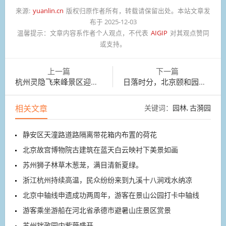
来源:
yuanlin.cn
版权归原作者所有，转载请保留出处。本站文章发
布于 2025-12-03
温馨提示：
文章内容系作者个人观点，不代表
AIGIP
对其观点赞同
或支持。
上一篇
下一篇
杭州灵隐飞来峰景区迎来首个免票日，游客络绎不绝
日落时分，北京颐和园十七孔桥再现“金光穿洞”景观
相关文章
关键词：
园林
古漪园
静安区天潼路道路隔离带花箱内布置的荷花
北京故宫博物院古建筑在蓝天白云映衬下美景如画
苏州狮子林草木葱茏，满目清新夏绿。
浙江杭州持续高温，民众纷纷来到九溪十八涧戏水纳凉
北京中轴线申遗成功两周年，游客在景山公园打卡中轴线
游客乘坐游船在河北省承德市避暑山庄景区赏景
苏州拙政园内紫薇盛开