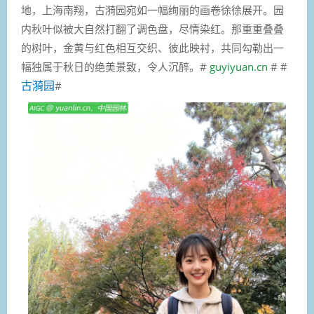
地，上海南翔，古漪园宛如一幅绚丽的画卷徐徐展开。园
内秋叶似被大自然打翻了调色盘，尽情染红。那重重叠叠
的树叶，金黄与红色相互交织、彼此映衬，共同勾勒出一
幅独属于秋日的绝美景致，令人沉醉。
#
guyiyuan.cn
# #
古漪园
#