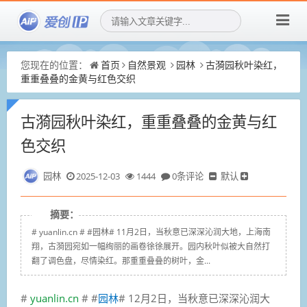
您现在的位置：
首页
自然景观
园林
古漪园秋叶染红，
重重叠叠的金黄与红色交织
古漪园秋叶染红，重重叠叠的金黄与红
色交织
园林
2025-12-03
1444
0条评论
默认
摘要：
# yuanlin.cn # #园林# 11月2日，当秋意已深深沁润大地，上海南
翔，古漪园宛如一幅绚丽的画卷徐徐展开。园内秋叶似被大自然打
翻了调色盘，尽情染红。那重重叠叠的树叶，金...
#
yuanlin.cn
# #
园林
# 12月2日，当秋意已深深沁润大