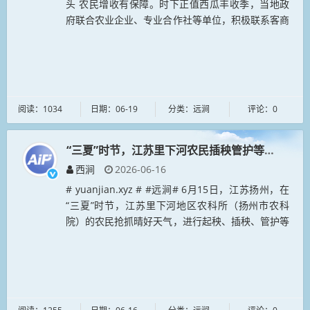
头 农民增收有保障。时下正值西瓜丰收季，当地政
府联合农业企业、专业合作社等单位，积极联系客商
到田头收购，有效拓宽销售渠道，保障了农民丰产增
收。...
阅读：1034
日期：06-19
分类：远涧
评论：0
“三夏”时节，江苏里下河农民插秧管护等农事活动
西涧
2026-06-16
# yuanjian.xyz # #远涧# 6月15日，江苏扬州，在
“三夏”时节，江苏里下河地区农科所（扬州市农科
院）的农民抢抓晴好天气，进行起秧、插秧、管护等
农事活动，田间地头一派忙碌景象。...