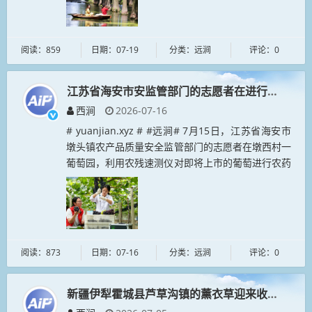
阅读：859
日期：07-19
分类：远涧
评论：0
江苏省海安市安监管部门的志愿者在进行检测
西涧
2026-07-16
# yuanjian.xyz # #远涧# 7月15日，江苏省海安市
墩头镇农产品质量安全监管部门的志愿者在墩西村一
葡萄园，利用农残速测仪对即将上市的葡萄进行农药
残留抽样检测。盛夏时节，果蔬大量上市，当地加强
农产品质量...
阅读：873
日期：07-16
分类：远涧
评论：0
新疆伊犁霍城县芦草沟镇的薰衣草迎来收割季