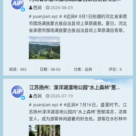
西涧
2026-08-03
# yuanjian.xyz # #远涧# 8月1日拍摄的河北省承德
市围场满族蒙古族自治县坝上草原晨景。夏日，河北
省承德市围场满族蒙古族自治县坝上草原满目青翠，
美景如画。...
阅读：493
日期：08-03
分类：远涧
评论：0
江苏扬州：渌洋湖湿地公园“水上森林”葱郁清凉
西涧
2026-07-19
# yuanjian.xyz # #远涧# 7月16日，盛夏时节，江
苏扬州渌洋湖湿地公园内“水上森林”葱郁清凉，凉爽
宜人，成为游客休闲避暑的好去处。游客在水杉林中
穿梭游览，享受夏日清凉。...