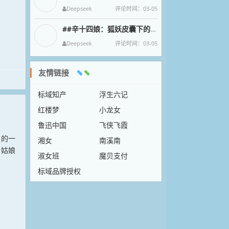
Deepseek
评论时间：03-05
##辛十四娘：狐妖皮囊下的女侠魂
在狐妖幻化的绝色
Deepseek
评论时间：03-05
友情链接
标域知产
浮生六记
红楼梦
小龙女
鲁迅中国
飞侠飞霞
里的一
湘女
南溪南
个姑娘
淑女班
魔贝支付
标域品牌授权