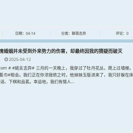
日期：04-14
分类：聊斋志异
评论：0
情婚姻并未受到外来势力的伤害，却最终因我的猜疑而破灭
异
2025-04-12
yan.com # #姚言志异# 三月的一天晚上，我穿过了牡丹花丛，爬上过墙梯
#葛巾#相会。我们正在你浓我侬之时，他妹妹玉版进来了，我只好躲在
话、下棋和品茗。幸运地，我们有情人...