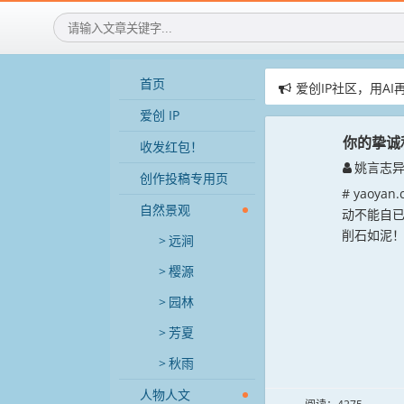
首页
爱创IP社区，用AI
爱创IP社区，招募
爱创 IP
赞助AIGIP社区公告
你的挚诚
收发红包！
姚言志
创作投稿专用页
# yaoy
自然景观
动不能自
削石如泥！
远涧
樱源
园林
芳夏
秋雨
人物人文