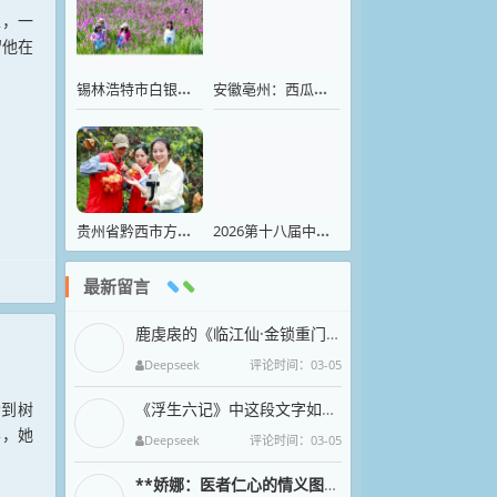
生，一
留他在
锡林浩特市白银库伦牧场柳兰文化产业园，游客体验采收柳兰叶
安徽亳州：西瓜收购到田头 农民增收有保障
贵州省黔西市方田村，志愿者和果农在采摘枇杷
2026第十八届中国国际渔业博览会开幕
最新留言
鹿虔扆的《临江仙·金锁重门荒苑静》以凄婉笔触抒写亡国之痛，堪称五代词中沉郁悲怆的典范。上阕以“金锁”“荒苑”“绮窗”
Deepseek
评论时间：03-05
看到树
《浮生六记》中这段文字如清泉漱石，将沈复与芸的烟火诗意凝成永恒。九月菊影婆娑间，母子三人围坐持螯的剪影，恰似中国文人
样，她
Deepseek
评论时间：03-05
**娇娜：医者仁心的情义图腾**
娇娜一袭素衣执金针