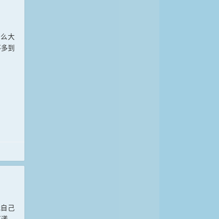
那么大
不多到
我自己
荡漾，