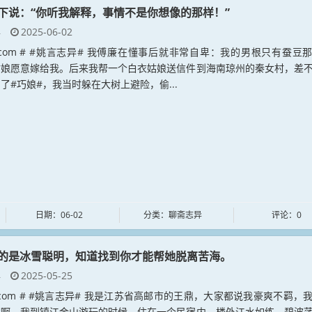
下说：“你听我解释，事情不是你想像的那样！”
异
2025-06-02
yan.com # #姚言志异# 我傅廉在懂事后就非常自卑：我的男根只有蚕豆
姑娘愿意嫁给我。后来我帮一个白衣姑娘送信件到海南琼州的秦女村，差
了#巧娘#，我当时躲在大树上避险，偷...
日期：06-02
分类：聊斋志异
评论：0
的是冰雪聪明，知道找到你才能帮她脱离苦海。
异
2025-05-25
yan.com # #姚言志异# 我是江苏省高邮市的王鼎，大家都说我豪爽不羁，
谓啊。我到镇江金山游玩的时候，住在一个民宿内，楼外江水如练，碧波