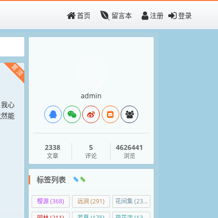
首页
留言本
注册
登录
置顶
admin
让我心
竟然能
2338
5
4626441
文章
评论
浏览
标签列表
樱源
(368)
远涧
(291)
花间集
(236)
园林
(211)
芳夏
(175)
荷花淀
(138)