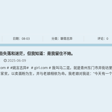
日期：08-03
分类：聊斋志异
评论：0
些失落和迷茫，但我知道：是我留住不她。
异
2025-06-09
an.com # #姚言志异# # girl.com # 我叫马二混，就是青州东门市井街坊
。家贫，以卖面粉为生，并与老娘相依为命。我老娘对我说：“今天有一