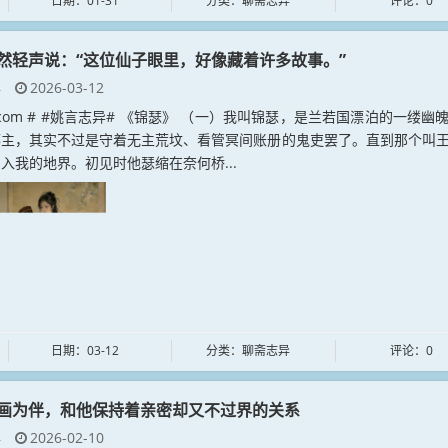
日期：01-31
分类：聊斋志异
评论：0
然轻声说：“这位仙子眼里，好像藏着许多故事。”
异
2026-03-12
an.com # #姚言志异# 《锦瑟》 （一）我叫锦瑟，是兰若国漂泊的一缕幽
郡主，其实不过是守着无主荒坟、看管冥间账册的鬼吏罢了。直到那个叫
入我的地界。初见时他瑟缩在奈何桥...
日期：03-12
分类：聊斋志异
评论：0
画为伴，和他保持着亲密却又不过界的关系
异
2026-02-10