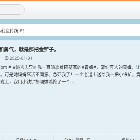
再创造传统IP！
社区新成员！
和勇气，就是那把金铲子。
异
2025-01-31
an.com # #姚言志异# 我一直暗恋着隔壁家的#青娥#，清纯可人的青娥，
已。可是她妈妈死活不同意。急死我了！一个老道士送给我一把小铁铲，
晚上，我用小铁铲把隔壁墙挖了一个...