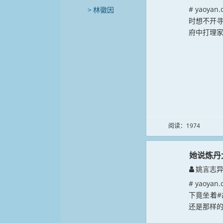
# yaoy
林徽因
时想不开
府中打理家
阅读：1974
她说炼丹
姚言志
# yao
下竟坐着#
还是那样的