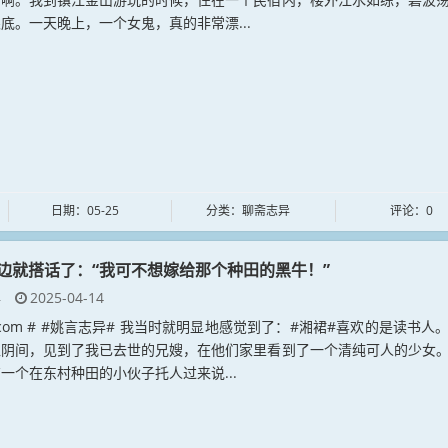
底。一天晚上，一个女鬼，真的非常漂...
日期：05-25
分类：聊斋志异
评论：0
边就搭话了：“我可不想嫁给那个种田的黑牛！”
异
2025-04-14
an.com # #姚言志异# 我当时就明显地感觉到了：#湘裙#喜欢的是读书人
入阴间，见到了我已去世的兄嫂，在他们家里看到了一个清纯可人的少女
一个在东村种田的小伙子托人过来说...