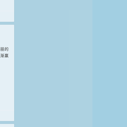
美丽的
逐渐羸