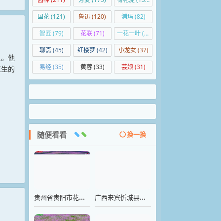
国花
(121)
鲁迅
(120)
浦玛
(82)
智匠
(79)
花联
(71)
一花一叶
(50)
聊斋
(45)
红楼梦
(42)
小龙女
(37)
魄。他
易经
(35)
黄蓉
(33)
芸娘
(31)
王生的
随便看看
换一换
贵州省贵阳市花溪区石门花海，300余亩紫色马鞭草竞相盛放
广西来宾忻城县薰衣草庄园马鞭草进入盛花期