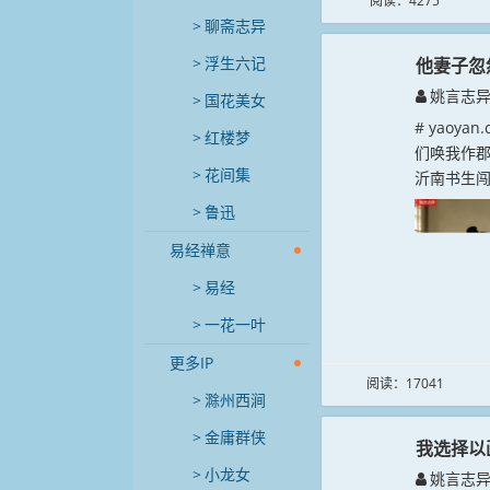
阅读：4275
聊斋志异
浮生六记
他妻子忽
姚言志
国花美女
# yaoy
红楼梦
们唤我作
花间集
沂南书生闯
鲁迅
易经禅意
易经
一花一叶
更多IP
阅读：17041
滁州西涧
金庸群侠
我选择以
小龙女
姚言志