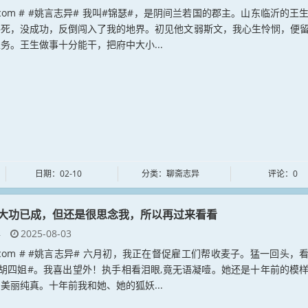
an.com # #姚言志异# 我叫#锦瑟#，是阴间兰若国的郡主。山东临沂的王
寻死，没成功，反倒闯入了我的地界。初见他文弱斯文，我心生怜悯，便
务。王生做事十分能干，把府中大小...
日期：02-10
分类：聊斋志异
评论：0
大功已成，但还是很思念我，所以再过来看看
异
2025-08-03
yan.com # #姚言志异# 六月初，我正在督促雇工们帮收麦子。猛一回头，
胡四姐#。我喜出望外！执手相看泪眼,竟无语凝噎。她还是十年前的模
美丽纯真。十年前我和她、她的狐妖...