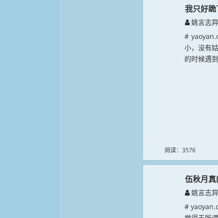
我只好跪
姚言志
# yao
小，没有
的时候遇到
阅读：3576
伍秋月真
姚言志
# yao
觉得无所