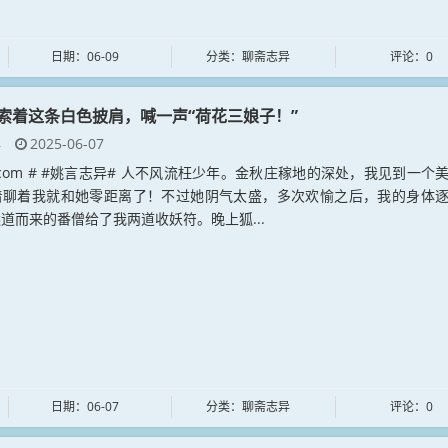
日期：06-09
分类：聊斋志异
评论：0
索着这条白色披肩，喊一声“荷花三娘子！”
异
2025-06-07
yan.com # #姚言志异# 人不风流枉少年。金秋庄稼地的深处，我见到一个
着聊着我就和她零距离了！不过她阴气太盛，多次欢愉之后，我的身体
道而来的番僧给了我两道收妖符。晚上狐...
日期：06-07
分类：聊斋志异
评论：0