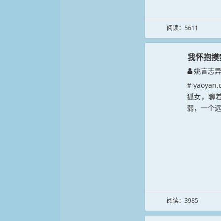
阅读：5611
我怀抱摸
姚言志
# yao
狐女，聊
弱，一个远
阅读：3985