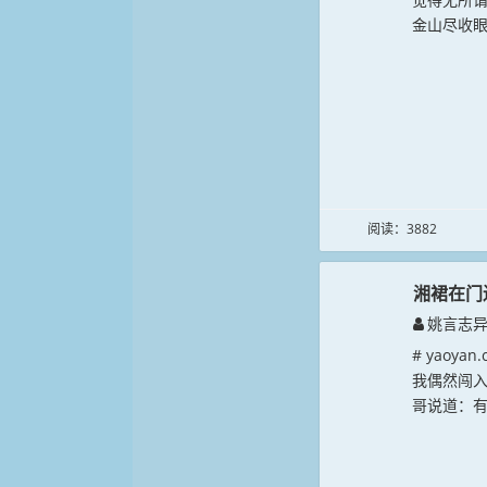
金山尽收眼
阅读：3882
湘裙在门
姚言志
# yaoy
我偶然闯
哥说道：有