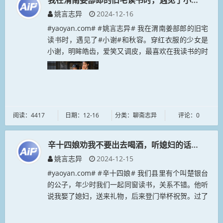
我在渭南姜部郎的旧宅读书时，遇见了小谢和秋容
姚言志异
2024-12-16
#yaoyan.com# #姚言志异# 我在渭南姜部郎的旧宅
读书时，遇见了#小谢#和秋容。穿红衣服的少女是
小谢，明眸皓齿，爱笑又调皮，最喜欢在我读书的时
候捉弄我。蓝衣服的是秋容，温婉可人，我喜欢吃她
做的豆腐泡馍、八宝...
阅读：4417
日期：12-16
分类：聊斋志异
评论：0
辛十四娘劝我不要出去喝酒，听媳妇的话是没错的
姚言志异
2024-12-15
#yaoyan.com# #辛十四娘# 我们县里有个叫楚银台
的公子，年少时我们一起同窗读书，关系不错。他听
说我娶了媳妇，送来礼物，后来登门举杯祝贺。过了
几天，又写信邀请我过去喝酒。辛十四娘跟我说：
“上次那个公子来，我...