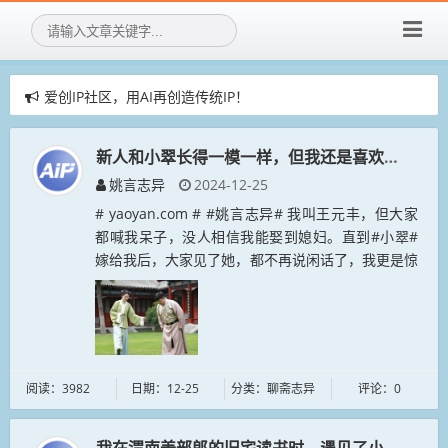
爱创IP社区，用AI再创造传统IP！
爱创IP社区，招募社区新成员！
赞助AIGIP社区公告
新人和小翠长得一模一样，但我还是喜欢原来的小
姚言志异
2024-12-25
# yaoyan.com # #姚言志异# 我叫王元丰，但大家
都喊我呆子，没人相信我能娶到媳妇。直到#小翠#
嫁给我后，大家见了她，都不再说闲话了，我更是惊
为天人。小翠美丽聪慧，但行为异于常人。她从未嫌
弃我，一直在照顾...
阅读：3982
日期：12-25
分类：聊斋志异
评论：0