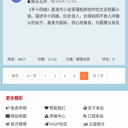
姚言志异
2024-12-02
《辛十四娘》是清代小说家蒲松龄创作的文言短篇小
说。描述辛十四娘，红衣佳人，长得如同不食人间烟
火的仙子，虽身为狐妖，但心地善良，与狐狸父亲及
十八个姐妹一同寄住禅院之中，因在十九个姐妹中排
行第十四，故名。她着意行善积德，...
阅读：4827
日期：12-02
分类：聊斋志异
评论：0
首页
上一页
1
2
3
4
5
共 5 页
更多精彩
免责声明
赞助我们
关于本站
网站地图
举报中心
订阅本站
官方微博
AIGIP社区
云盘统计