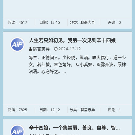
阅读：4617
日期：12-15
分类：聊斋志异
评论：0
人生若只如初见，我第一次见到辛十四娘
姚言志异
2024-12-12
冯生，正德间人。少轻脱，纵酒。昧爽偶行，遇一少
女，着红帔，容色娟好。从小奚奴，蹑露奔波，履袜
沾濡。心窃好之。...
阅读：7825
日期：12-12
分类：聊斋志异
评论：1
辛十四娘，一个集美丽、善良、自尊、智慧于一身