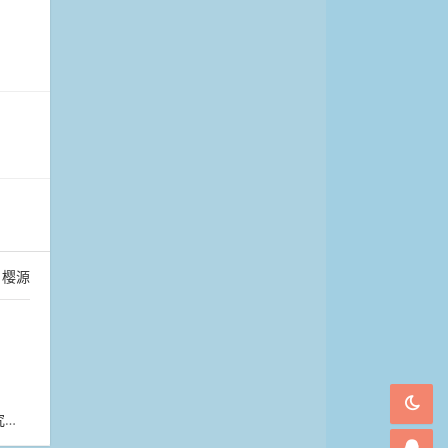
：
樱源
心