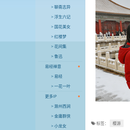
聊斋志异
浮生六记
国花美女
红楼梦
花间集
鲁迅
易经禅意
易经
一花一叶
更多IP
滁州西涧
金庸群侠
标签：
樱源
小龙女