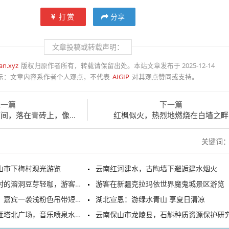
打赏
分享
文章投稿或转载声明：
an.xyz
版权归原作者所有，转载请保留出处。本站文章发布于 2025-12-14
示：
文章内容系作者个人观点，不代表
AIGIP
对其观点赞同或支持。
上一篇
下一篇
落在青砖上，像秋递来的信笺
红枫似火，热烈地燃烧在白墙之畔
关键词
山市下梅村观光游览
云南红河建水，古陶墙下邂逅建水烟火
洞豆芽轻咖，游客正在游览打卡
游客在新疆克拉玛依世界魔鬼城景区游览
嘉宾一袭浅粉色吊带短裙亮相
湖北宣恩：游绿水青山 享夏日清凉
广场，音乐喷泉水舞秀精彩上演
云南保山市龙陵县，石斛种质资源保护研究中