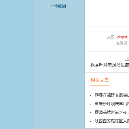
林徽因
来源:
yingyu
温馨提
枫香叶顺着风溜进廊间，
相关文章
游客在福建省武夷
重庆沙坪坝庆丰山村的溶
樱源品牌时尚之夜，
陕西西安雁塔区大雁塔北