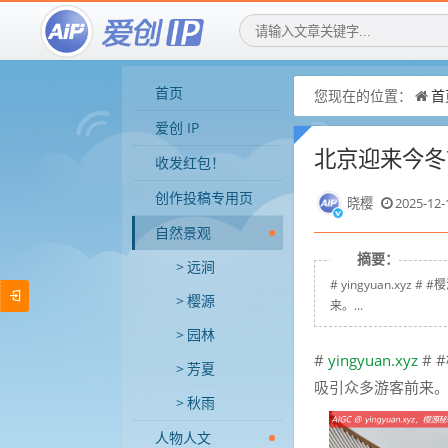
首页
您现在的位置：
首
爱创 IP
北京迎来今冬
收发红包！
创作投稿专用页
晓樱
2025-12-
自然景观
摘要：
远涧
# yingyuan.x
樱源
来。...
园林
#
yingyuan.xyz
# #
芳夏
吸引众多游客前来
秋雨
人物人文