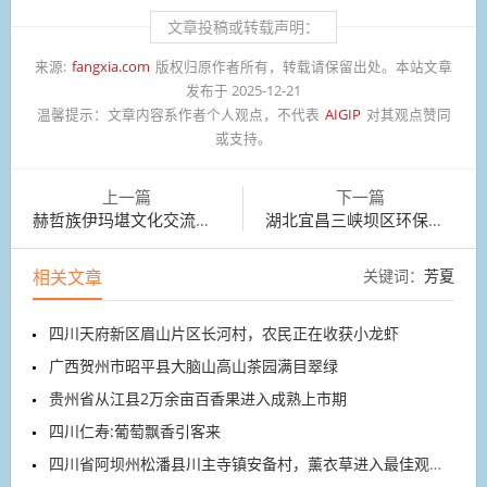
文章投稿或转载声明：
来源:
fangxia.com
版权归原作者所有，转载请保留出处。本站文章
发布于 2025-12-21
温馨提示：
文章内容系作者个人观点，不代表
AIGIP
对其观点赞同
或支持。
上一篇
下一篇
赫哲族伊玛堪文化交流展示活动在黑龙江省同江市举行
湖北宜昌三峡坝区环保公园，冬至，红梅花渐次绽放
相关文章
关键词：
芳夏
四川天府新区眉山片区长河村，农民正在收获小龙虾
广西贺州市昭平县大脑山高山茶园满目翠绿
贵州省从江县2万余亩百香果进入成熟上市期
四川仁寿:葡萄飘香引客来
四川省阿坝州松潘县川主寺镇安备村，薰衣草进入最佳观赏期