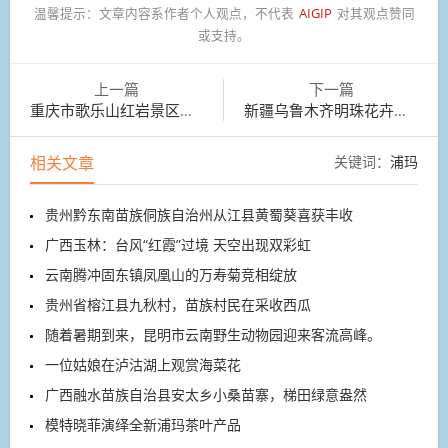
温馨提示：
文章内容系作者个人观点，不代表
AIGIP
对其观点赞同
或支持。
上一篇
下一篇
重庆市歌乐山红岩景区的红梅已悄然绽放
新疆乌鲁木齐明珠花卉市场内姹紫嫣红
相关文章
关键词：
浦玛
贵州黔东南苗族侗族自治州从江县黄蜀葵喜获丰收
广西玉林：台风“红霞”过境 天空出现双彩虹
云南腾冲固东镇凤凰山的万寿菊竞相绽放
贵州省榕江县九秋村，苗族村民在采收西瓜
随着暑期到来，昆明市云南野生动物园迎来客流高峰。
一位姑娘在泸沽湖上观赏海菜花
广西融水苗族自治县安太乡小桑苗寨，梯田绿意盎然
模特晓菲演绎全新浦玛茶叶产品