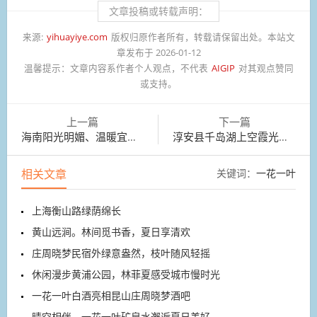
文章投稿或转载声明：
来源:
yihuayiye.com
版权归原作者所有，转载请保留出处。本站文
章发布于 2026-01-12
温馨提示：
文章内容系作者个人观点，不代表
AIGIP
对其观点赞同
或支持。
上一篇
下一篇
海南阳光明媚、温暖宜人，万泉河公园排练歌舞
淳安县千岛湖上空霞光漫天，橘红、粉紫交织
相关文章
关键词：
一花一叶
上海衡山路绿荫绵长
黄山远涧。林间觅书香，夏日享清欢
庄周晓梦民宿外绿意盎然，枝叶随风轻摇
休闲漫步黄浦公园，林菲夏感受城市慢时光
一花一叶白酒亮相昆山庄周晓梦酒吧
晴空相伴，一花一叶矿泉水邂逅夏日美好