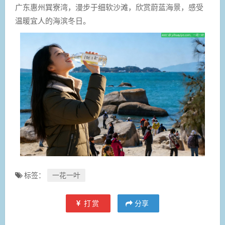
广东惠州巽寮湾，漫步于细软沙滩，欣赏蔚蓝海景，感受
温暖宜人的海滨冬日。
标签：
一花一叶
打赏
分享