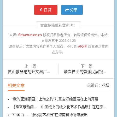
打赏
分享
文章投稿或转载声明：
来源:
flowerunion.cn
版权归原作者所有，转载请保留出处。本站
文章发布于 2026-01-23
温馨提示：
文章内容系作者个人观点，不代表
AIGIP
对其观点赞同
或支持。
上一篇
下一篇
黄山歙县老胡开文墨厂，国家级非遗徽墨制作马年生肖墨
鳞次栉比的徽派民居银装素裹，鱼灯队伍舞动巡游
相关文章
关键词：
花联
“我的亚洲家园：上海之约”儿童友好绘画展在上海开幕
《锋玄纸韵阔——中国纸上刀绘文化艺术作品展》在辽宁开展
“中国白——德化瓷艺术展”在海南省博物馆展出