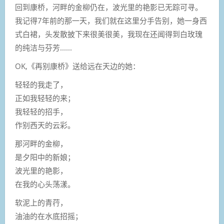
回到康桥，河畔的金柳仍在，波光里的艳影已无踪可寻。
我记得7年前的那一天，我们就在这里分手告别，她一身西
式白裙，头发散披下来很美很美，我现在还闻得到白玫瑰
的纯洁与芬芳......
OK,《再别康桥》送给远在天边的她：
轻轻的我走了，
正如我轻轻的来；
我轻轻的招手，
作别西天的云彩。
那河畔的金柳，
是夕阳中的新娘；
波光里的艳影，
在我的心头荡漾。
软泥上的青荇，
油油的在水底招摇；