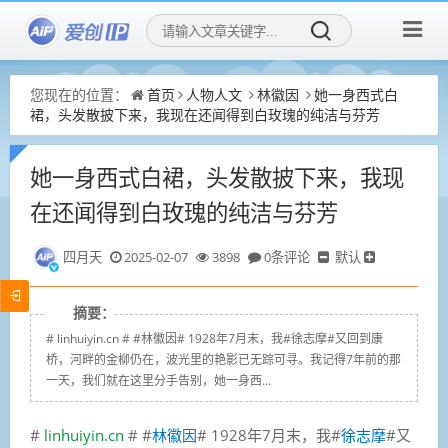
您现在的位置：
首页
人物人文
林徽因
她一身西式白
裙，头发散披下来，我现在还闻得到白玫瑰的纯洁与芬芳
她一身西式白裙，头发散披下来，我现
在还闻得到白玫瑰的纯洁与芬芳
四月天
2025-02-07
3898
0条评论
默认
摘要：
# linhuiyin.cn # #林徽因# 1928年7月末，我#徐志摩#又回到康
桥，河畔的金柳仍在，波光里的艳影已无踪可寻。我记得7年前的那
一天，我们就在这里分手告别，她一身西...
#
linhuiyin.cn
# #
林徽因
# 1928年7月末，我#
徐志摩
#又