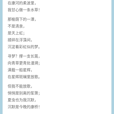
在康河的柔波里，
我甘心做一条水草！
那榆荫下的一潭，
不是清泉，
是天上虹；
揉碎在浮藻间，
沉淀着彩虹似的梦。
寻梦？撑一支长篙，
向青草更青处漫溯；
满载一船星辉，
在星辉斑斓里放歌。
但我不能放歌，
悄悄是别离的笙箫；
夏虫也为我沉默，
沉默是今晚的康桥！