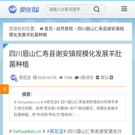
您现在的位置：
首页
自然景观
四川眉山仁寿县谢安镇规
模化发展羊肚菌种植
四川眉山仁寿县谢安镇规模化发展羊肚
菌种植
荷花淀
2026-02-05
1296
0条评论
默认
摘要：
# hehuadian.cn # #荷花淀# 四川眉山仁寿县谢安镇充分利用冬季
土地空闲期，采用“党支部+村集体+农户”联动模式，规模化发展羊
肚菌种植，将“冬闲田”转化为“增收田”，...
#
hehuadian.cn
# #
荷花淀
# 四川眉山仁寿县谢安镇充分