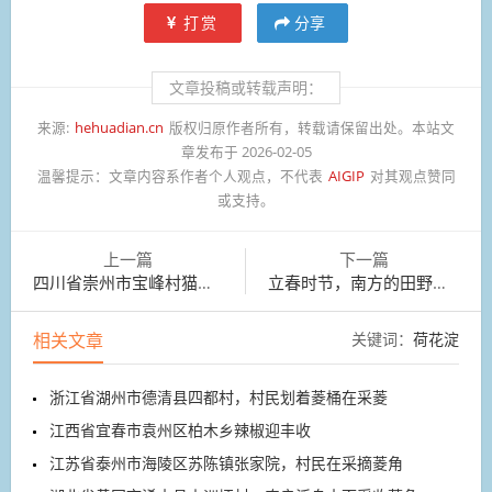
打赏
分享
文章投稿或转载声明：
来源:
hehuadian.cn
版权归原作者所有，转载请保留出处。本站文
章发布于 2026-02-05
温馨提示：
文章内容系作者个人观点，不代表
AIGIP
对其观点赞同
或支持。
上一篇
下一篇
四川省崇州市宝峰村猫漕沟漫山遍野红梅盛开
立春时节，南方的田野已泛起丝丝生机
相关文章
关键词：
荷花淀
浙江省湖州市德清县四都村，村民划着菱桶在采菱
江西省宜春市袁州区柏木乡辣椒迎丰收
江苏省泰州市海陵区苏陈镇张家院，村民在采摘菱角