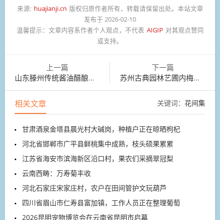
来源:
huajianji.cn
版权归原作者所有，转载请保留出处。本站文章
发布于 2026-02-10
温馨提示：
文章内容系作者个人观点，不代表
AIGIP
对其观点赞同
或支持。
上一篇
下一篇
山东滕州传统酱油醋酿造基地，公司员工在浇淋酱油
苏州古典园林艺圃内梅花竞相绽放
相关文章
关键词：
花间集
甘肃酒泉金塔县晨光村大碱岗，种植户正在晾晒枸杞
河北省邯郸市广平县鲜桃集中成熟，枝头硕果累累
江苏省海安市滨海新区沿口村，果农们采摘翠冠梨
云南西畴：万寿菊丰收
河北石家庄宋家庄村，农户在田间管护文玩葫芦
四川省眉山市仁寿县富加镇，工作人员正在整理葡萄
2026昆明宠物博览会在云南省昆明市启幕