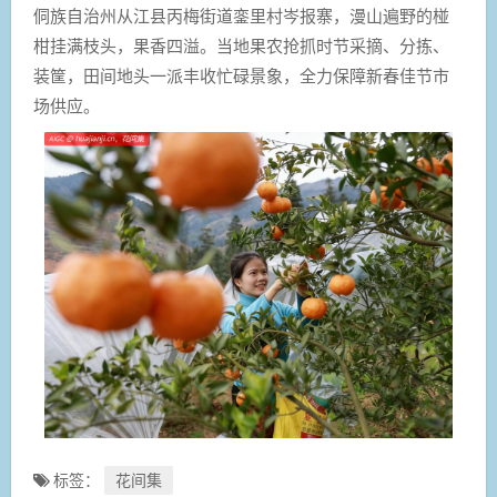
侗族自治州从江县丙梅街道銮里村岑报寨，漫山遍野的椪
柑挂满枝头，果香四溢。当地果农抢抓时节采摘、分拣、
装筐，田间地头一派丰收忙碌景象，全力保障新春佳节市
场供应。
标签：
花间集