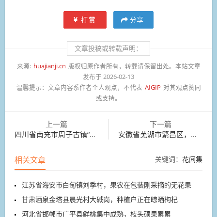
打赏
分享
文章投稿或转载声明：
来源:
huajianji.cn
版权归原作者所有，转载请保留出处。本站文章
发布于 2026-02-13
温馨提示：
文章内容系作者个人观点，不代表
AIGIP
对其观点赞同
或支持。
上一篇
下一篇
四川省南充市周子古镇“团年宴”热闹开席
安徽省芜湖市繁昌区，因地制宜开展“茶叶+青梅”套种模式
相关文章
关键词：
花间集
江苏省海安市白甸镇刘季村，果农在包装刚采摘的无花果
甘肃酒泉金塔县晨光村大碱岗，种植户正在晾晒枸杞
河北省邯郸市广平县鲜桃集中成熟，枝头硕果累累