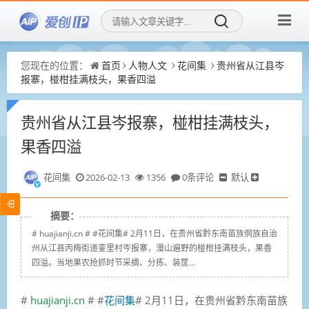
您现在的位置：
首页
人物人文
花间集
贵州省从江县岑
报寨，椪柑挂满枝头，果香四溢
贵州省从江县岑报寨，椪柑挂满枝头，
果香四溢
花间集
2026-02-13
1356
0条评论
默认
摘要：
# huajianji.cn # #花间集# 2月11日，在贵州省黔东南苗族侗族自治
州从江县丙梅街道銮里村岑报寨，漫山遍野的椪柑挂满枝头，果香
四溢。当地果农抢抓时节采摘、分拣、装筐...
#
huajianji.cn
# #
花间集
# 2月11日，在贵州省黔东南苗族