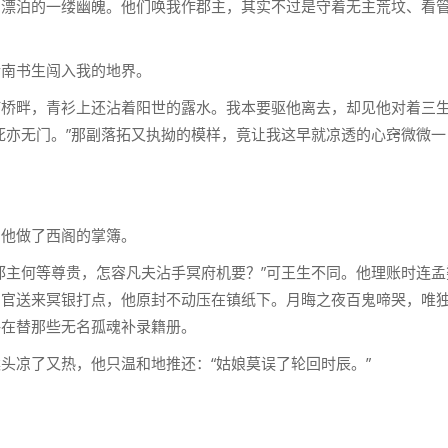
国漂泊的一缕幽魄。他们唤我作郡主，其实不过是守着无主荒坟、看
。
沂南书生闯入我的地界。
何桥畔，青衫上还沾着阳世的露水。我本要驱他离去，却见他对着三
死亦无门。”那副落拓又执拗的模样，竟让我这早就凉透的心窍微微一
留他做了西阁的掌簿。
郡主何等尊贵，怎容凡夫沾手冥府机要？”可王生不同。他理账时连孟
判官送来冥银打点，他原封不动压在镇纸下。月晦之夜百鬼啼哭，唯
—在替那些无名孤魂补录籍册。
头凉了又热，他只温和地推还：“姑娘莫误了轮回时辰。”