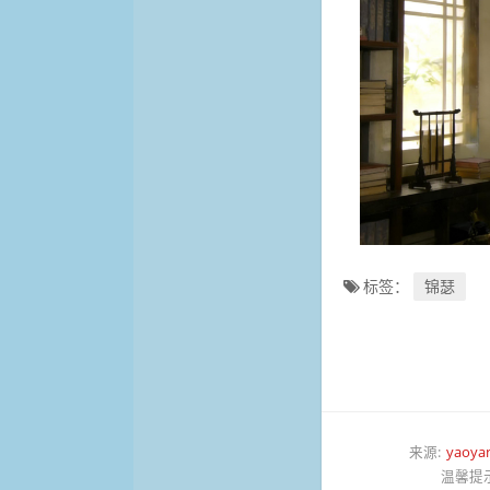
标签：
锦瑟
来源:
yaoya
温馨提