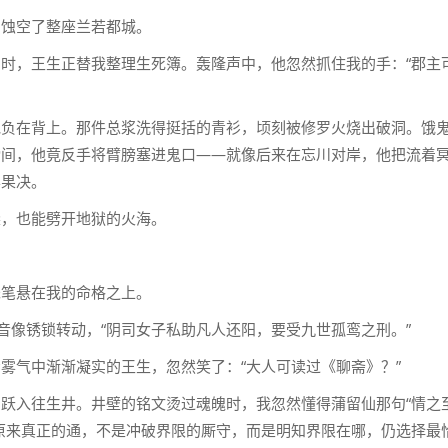
月蚀空了整座兰若都城。
时，王生正替我整理生死簿。轰隆声中，他忽然抓住我的手：“郡主
他负在背上。那件总浆洗得挺括的青衫，顷刻被修罗火烧出破洞。饿
瞬间，他竟反手将臂膀塞进鬼口——就像后来在忘川对岸，他把流着
样果决。
梁，也能劈开地狱的火海。
朱笔悬在我的命格之上。
声音像锈锁转动，“阴司女子私助凡人还阳，要受九世孤鸾之刑。”
雾气中渐渐凝实的王生，忽然笑了：“大人可读过《聊斋》？”
跃入往生井。井壁的铭文烫过魂魄时，我忽然懂得蒲留仙那句“情之
原来真正的通，不是冲破界限的厮守，而是明知界限在哪，仍选择最