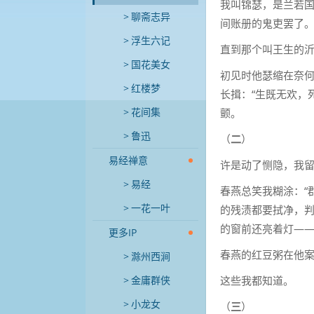
我叫锦瑟，是兰若
聊斋志异
间账册的鬼吏罢了
浮生六记
直到那个叫王生的
国花美女
初见时他瑟缩在奈
红楼梦
长揖：“生既无欢，
花间集
颤。
鲁迅
（
二
）
易经禅意
许是动了恻隐，我
易经
春燕总笑我糊涂：“
一花一叶
的残渍都要拭净，
的窗前还亮着灯—
更多IP
春燕的红豆粥在他案
滁州西涧
金庸群侠
这些我都知道。
小龙女
（
三
）