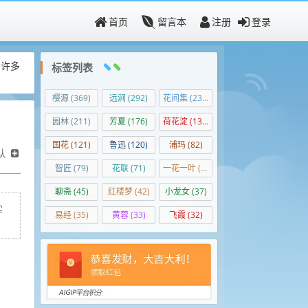
首页
留言本
注册
登录
着许多
标签列表
樱源
(369)
远涧
(292)
花间集
(236)
园林
(211)
芳夏
(176)
荷花淀
(139)
国花
(121)
鲁迅
(120)
浦玛
(82)
认
智匠
(79)
花联
(71)
一花一叶
(50)
聊斋
(45)
红楼梦
(42)
小龙女
(37)
实
易经
(35)
黄蓉
(33)
飞霞
(32)