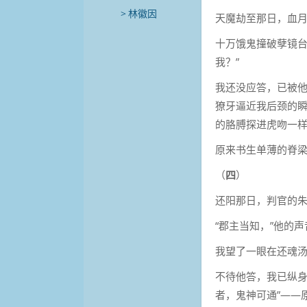
林徽因
天魔劫至那日，血
十万饿鬼撞破孽镜台
我？”
我还没应答，已被
獠牙逼近我后颈的
的胳膊探进虎吻一
原来书生单薄的脊
（
四
）
还阳那日，判官的
“郡主当知，”他的
我望了一眼在还魂汤
不待他答，我已纵身
者，鬼神可通”——