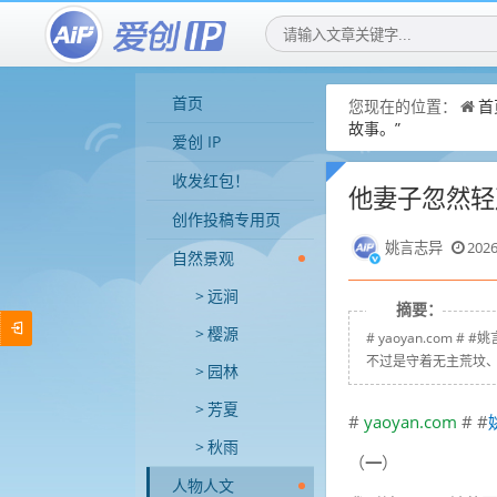
首页
您现在的位置：
首
故事。”
爱创 IP
收发红包！
他妻子忽然轻
创作投稿专用页
姚言志异
2026
自然景观
远涧
摘要：
樱源
# yaoyan.co
不过是守着无主荒坟、
园林
芳夏
#
yaoyan.com
# #
秋雨
（
一
）
人物人文