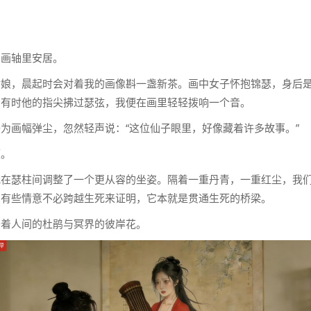
的画轴里安居。
姑娘，晨起时会对着我的画像斟一盏新茶。画中女子怀抱锦瑟，身后
。有时他的指尖拂过瑟弦，我便在画里轻轻拨响一个音。
为画幅弹尘，忽然轻声说：“这位仙子眼里，好像藏着许多故事。”
顿。
我在瑟柱间调整了一个更从容的坐姿。隔着一重丹青，一重红尘，我
：有些情意不必跨越生死来证明，它本就是贯通生死的桥梁。
开着人间的杜鹃与冥界的彼岸花。