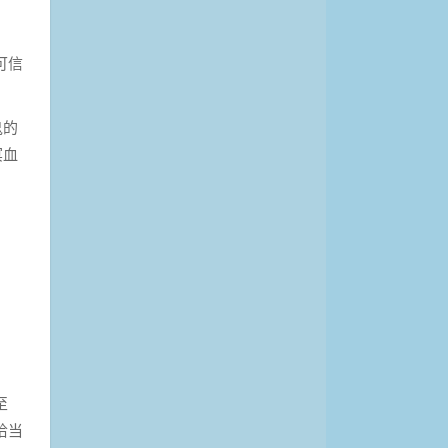
可信
鬼的
冥血
至
恰当