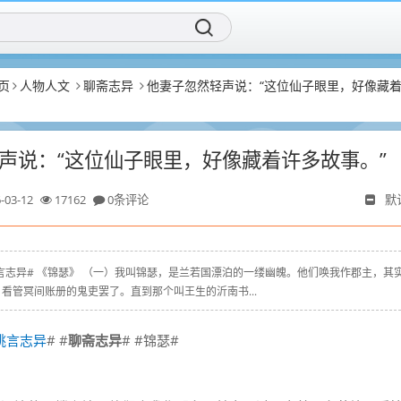
页
人物人文
聊斋志异
他妻子忽然轻声说：“这位仙子眼里，好像藏
声说：“这位仙子眼里，好像藏着许多故事。”
-03-12
17162
0条评论
默
m # #姚言志异# 《锦瑟》 （一）我叫锦瑟，是兰若国漂泊的一缕幽魄。他们唤我作郡主，其
看管冥间账册的鬼吏罢了。直到那个叫王生的沂南书...
姚言志异
# #
聊斋志异
# #锦瑟#