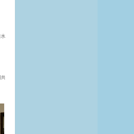
是水
们共