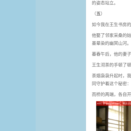
的姿态站立。
（
五
）
如今我在王生书房
他娶了邻家采桑的
墨晕染的幽冥山河
暮春午后，他的妻子
王生沏茶的手顿了
茶烟袅袅升起时，
同守护着这个秘密
而桥的两端，各自