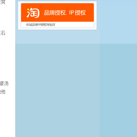
管冥
生石
婆汤
独他