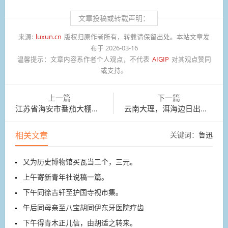
文章投稿或转载声明：
来源:
luxun.cn
版权归原作者所有，转载请保留出处。本站文章发
布于 2026-03-16
温馨提示：
文章内容系作者个人观点，不代表
AIGIP
对其观点赞同
或支持。
上一篇
下一篇
江苏省海安市番茄大棚种植基地，果农正在采摘番茄
云南大理，洱海边日出映红天际
相关文章
关键词：
鲁迅
又为历史博物馆买瓦当二个，三元。
上午寄新青年社说稿一篇。
下午同徐吉轩至护国寺视市集。
午后同母亲至八宝胡同伊东牙医院疗齿
下午得青木正儿信，由胡适之转来。