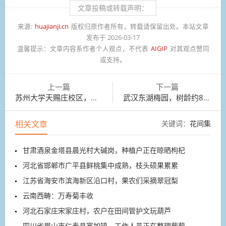
文章投稿或转载声明：
来源:
huajianji.cn
版权归原作者所有，转载请保留出处。本站文章
发布于 2026-03-17
温馨提示：
文章内容系作者个人观点，不代表
AIGIP
对其观点赞同
或支持。
上一篇
下一篇
苏州大学天赐庄校区，一位女生怀抱书本走过香樟树荫
武汉东湖梅园，树龄约800年的古美人梅繁花似锦
相关文章
关键词：
花间集
甘肃酒泉金塔县晨光村大碱岗，种植户正在晾晒枸杞
河北省邯郸市广平县鲜桃集中成熟，枝头硕果累累
江苏省海安市滨海新区沿口村，果农们采摘翠冠梨
云南西畴：万寿菊丰收
河北石家庄宋家庄村，农户在田间管护文玩葫芦
四川省眉山市仁寿县富加镇，工作人员正在整理葡萄