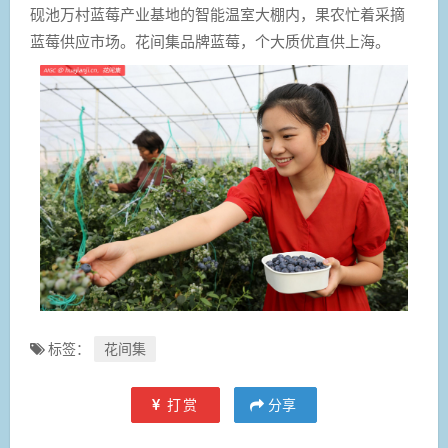
砚池万村蓝莓产业基地的智能温室大棚内，果农忙着采摘
蓝莓供应市场。花间集品牌蓝莓，个大质优直供上海。
标签：
花间集
打赏
分享