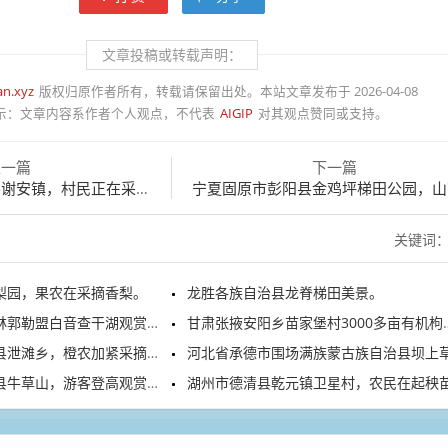
文章投稿或转载声明：
an.xyz
版权归原作者所有，转载请保留出处。本站文章发布于 2026-04-08
示：
文章内容系作者个人观点，不代表
AIGIP
对其观点赞同或支持。
上一篇
下一篇
安镇，村民正在采摘小番茄
宁夏固原市彭阳县金鸡坪梯田公园，山花
关键词
梨园，果农在采摘香梨。
龙胜各族自治县龙脊梯田美景。
郭勒盟白音查干湖观赏游玩
甘肃张掖安阳乡苗家堡村3000多亩有机枸杞进入头茬采摘季
泄滩乡，橙农加紧采摘夏橙
河北省承德市围场满族蒙古族自治县坝上草原满目青
草山，游客登高观赏日出云海
湖州市德清县乾元镇卫星村，农民在起秧苗、插秧