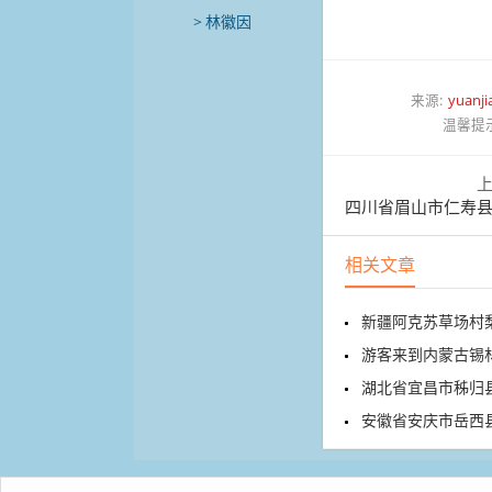
林徽因
来源:
yuanji
温馨提
四川省眉山市仁寿县谢
相关文章
新疆阿克苏草场村
游客来到内蒙古锡林
湖北省宜昌市秭归县
安徽省安庆市岳西县牛