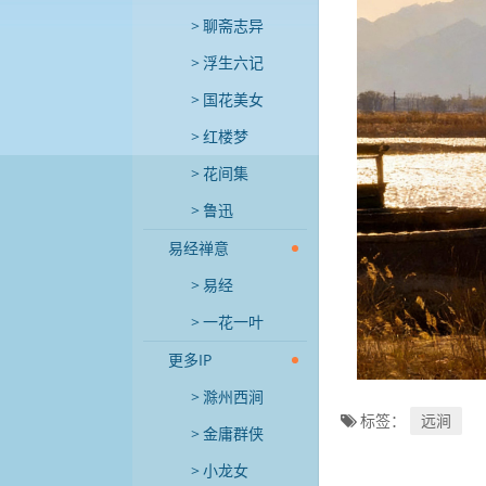
聊斋志异
浮生六记
国花美女
红楼梦
花间集
鲁迅
易经禅意
易经
一花一叶
更多IP
滁州西涧
标签：
远涧
金庸群侠
小龙女