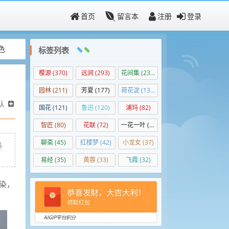
首页
留言本
注册
登录
色
标签列表
樱源
(370)
远涧
(293)
花间集
(237)
园林
(211)
芳夏
(177)
荷花淀
(139)
认
国花
(121)
鲁迅
(120)
浦玛
(82)
智匠
(80)
花联
(72)
一花一叶
(50)
聊斋
(45)
红楼梦
(42)
小龙女
(37)
鸟
易经
(35)
黄蓉
(33)
飞霞
(32)
染，