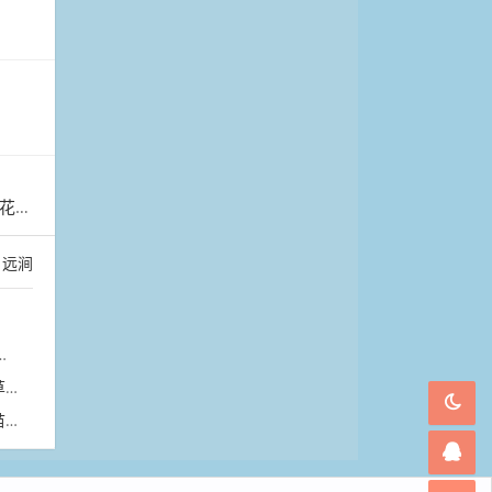
浪漫
：
远涧
翠
苗