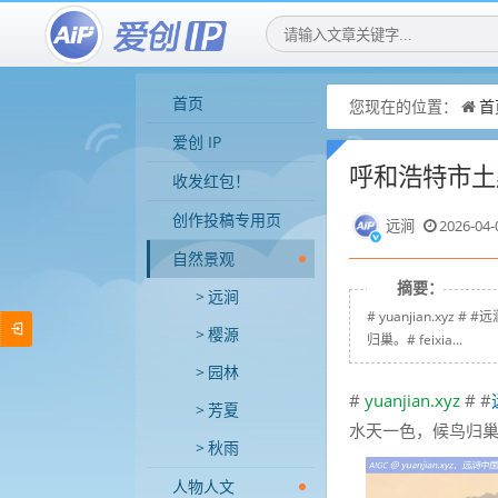
首页
您现在的位置：
首
爱创 IP
呼和浩特市土
收发红包！
创作投稿专用页
远涧
2026-04-
自然景观
摘要：
远涧
# yuanjian.x
樱源
归巢。# feixia...
园林
#
yuanjian.xyz
# #
芳夏
水天一色，候鸟归
秋雨
人物人文