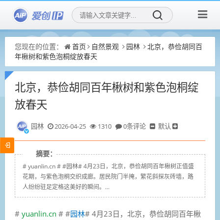
您现在的位置：
首页
自然景观
园林
北京，恭俭胡同百
年楸树和紫色泡桐绽放春天
北京，恭俭胡同百年楸树和紫色泡桐绽
放春天
园林
2026-04-25
1310
0条评论
默认
摘要：
# yuanlin.cn # #园林# 4月23日，北京，恭俭胡同百年楸树正值盛
花期，与紫色泡桐交织成廊。居民院门半掩，繁花斜探灰砖墙，路
人纷纷驻足定格这美好的瞬间。...
#
yuanlin.cn
# #
园林
# 4月23日，北京，恭俭胡同百年楸