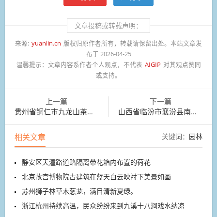
文章投稿或转载声明：
来源:
yuanlin.cn
版权归原作者所有，转载请保留出处。本站文章发
布于 2026-04-25
温馨提示：
文章内容系作者个人观点，不代表
AIGIP
对其观点赞同
或支持。
上一篇
下一篇
贵州省铜仁市九龙山茶园里，游客在采摘茶叶
山西省临汾市襄汾县南贾镇下尉村，农户在采收芦笋
相关文章
关键词：
园林
静安区天潼路道路隔离带花箱内布置的荷花
北京故宫博物院古建筑在蓝天白云映衬下美景如画
苏州狮子林草木葱茏，满目清新夏绿。
浙江杭州持续高温，民众纷纷来到九溪十八涧戏水纳凉