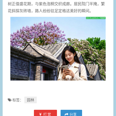
树正值盛花期，与紫色泡桐交织成廊。居民院门半掩，繁
花斜探灰砖墙，路人纷纷驻足定格这美好的瞬间。
标签：
园林
打赏
分享