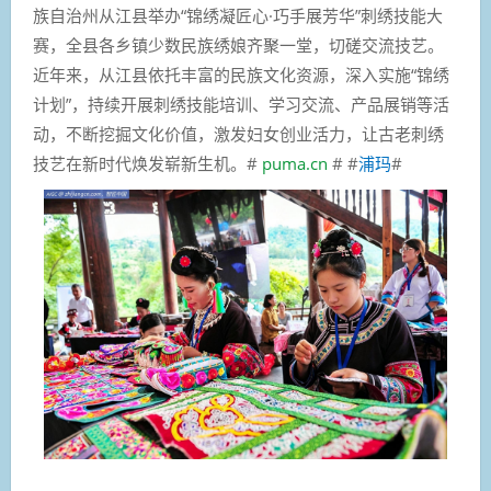
族自治州从江县举办“锦绣凝匠心·巧手展芳华”刺绣技能大
赛，全县各乡镇少数民族绣娘齐聚一堂，切磋交流技艺。
近年来，从江县依托丰富的民族文化资源，深入实施“锦绣
计划”，持续开展刺绣技能培训、学习交流、产品展销等活
动，不断挖掘文化价值，激发妇女创业活力，让古老刺绣
技艺在新时代焕发崭新生机。#
puma.cn
# #
浦玛
#