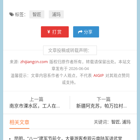
标签：
智匠
浦玛
打赏
分享
文章投稿或转载声明：
来源:
zhijiangcn.com
版权归原作者所有，转载请保留出处。本站文
章发布于 2026-06-04
温馨提示：
文章内容系作者个人观点，不代表
AIGIP
对其观点赞同
或支持。
上一篇
下一篇
南京市溧水区，工人在采摘新品太空西瓜
新疆阿克苏，帕万拉村花卉基地，花农正在采收万寿菊
相关文章
关键词：
智匠
浦玛
昆明，“八一”建军节前夕，大量游客参观云南陆军讲武堂