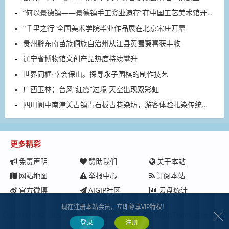
“何以景德镇——景德镇手工瓷业遗存”在中国工艺美术馆开展
“千里之行”全国美术学院毕业作品展在北京宋庄开幕
贵州黔东南苗族侗族自治州从江县黄蜀葵喜获丰收
辽宁省博物馆文创产品热度持续攀升
世界同框·幸会保山。探寻永子围棋的制作技艺
广西玉林：台风“红霞”过境 天空出现双彩虹
四川阆中南津关古镇青石板古巷染坊，游客体验扎染传统手工
更多精彩
免责声明
赞助我们
关于本站
网站地图
举报中心
订阅本站
官方微博
AIGIP社区
云盘统计
现在注册本站会员，立即尊享VIP特权！
Copyright
2022-2027
AIGIP社区
版权所有.
BigipTeam
运维
沪
登录
注册
ICP备2023008229号-1